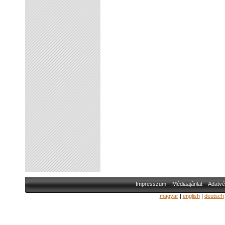
Impresszum
Médiaajánlat
Adatvé
magyar
|
english
|
deutsch