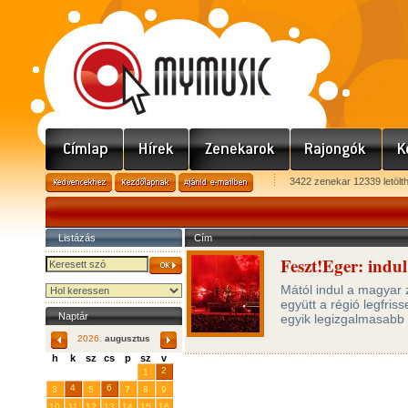
3422 zenekar 12339 letölt
Listázás
Cím
Feszt!Eger: indul
Mától indul a magyar 
együtt a régió legfriss
Naptár
egyik legizgalmasabb 
2026.
augusztus
h
k
sz
cs
p
sz
v
29
31
2
27
28
30
1
4
6
3
5
7
8
9
10
11
12
13
14
15
16