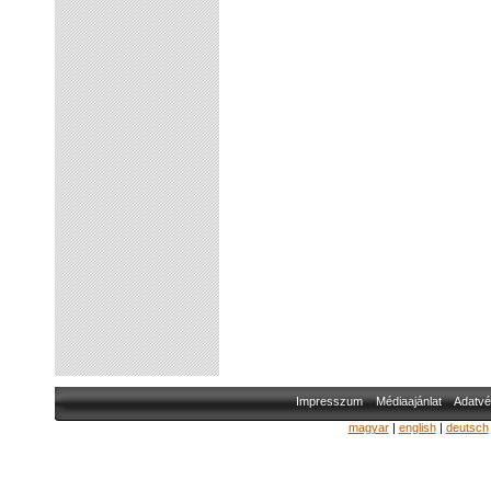
Impresszum
Médiaajánlat
Adatvé
magyar
|
english
|
deutsch