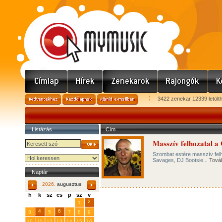
3422 zenekar 12339 letölt
Listázás
Cím
Masszív felhozatal 
Szombat estére masszív felho
Savages, DJ Bootsie...
Tová
Naptár
2026.
augusztus
h
k
sz
cs
p
sz
v
29
31
2
27
28
30
1
4
6
3
5
7
8
9
10
11
12
13
14
15
16