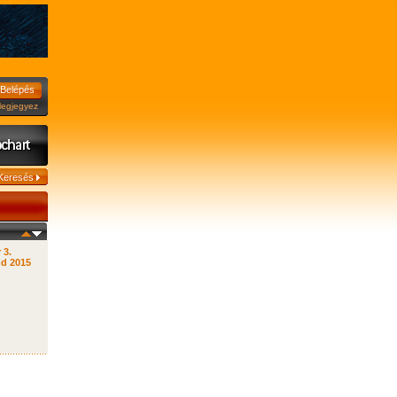
jegyez
 3.
d 2015