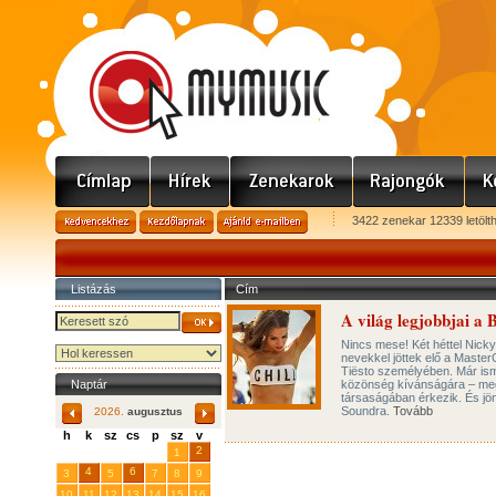
3422 zenekar 12339 letölt
Listázás
Cím
A világ legjobbjai a
Nincs mese! Két héttel Nicky
nevekkel jöttek elő a Master
Tiësto személyében. Már isme
Naptár
közönség kívánságára – megh
társaságában érkezik. És jön
Soundra.
Tovább
2026.
augusztus
h
k
sz
cs
p
sz
v
29
31
2
27
28
30
1
4
6
3
5
7
8
9
10
11
12
13
14
15
16