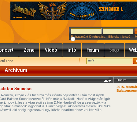
Felhasználó létrehozása
Elfelejtett jelszó
Meg
hető zene
Archívum
Dátum
 Balaton Soundon
2015. február
Balatonsoun
 Romero, Afrojack és tucatnyi más előadó bejelentése után most újabb
Card Balaton Sound szervezői. Idén már a “Nulladik Nap” is világsztárt ígér
rt, hogy itt lesz a világ első számú DJ-je Hardwell, de a szervezők – a
ívták a második legjobbat is, Dimitri Vegast, aki természetesen Like Mike
 Axwell, aki pedig Ingrossoval egy közös headline show-val készül a