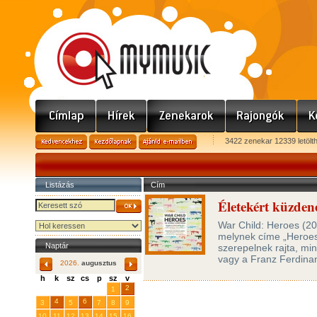
3422 zenekar 12339 letölt
Listázás
Cím
Életekért küzden
War Child: Heroes (20
melynek címe „Heroes”
Naptár
szerepelnek rajta, min
vagy a Franz Ferdina
2026.
augusztus
h
k
sz
cs
p
sz
v
29
31
2
27
28
30
1
4
6
3
5
7
8
9
10
11
12
13
14
15
16