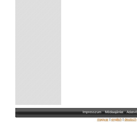
Impresszum
Médiaajánlat
Adatvé
magyar
|
english
|
deutsch