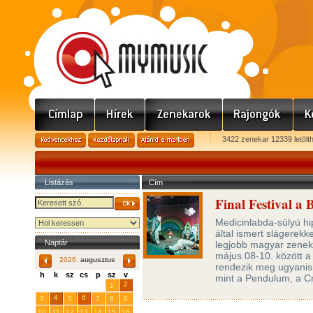
3422 zenekar 12339 letölt
Listázás
Cím
Final Festival a
Medicinlabda-súlyú hi
által ismert slágerekke
Naptár
legjobb magyar zeneka
május 08-10. között 
2026.
augusztus
rendezik meg ugyanis a
h
k
sz
cs
p
sz
v
mint a Pendulum, a C
29
31
2
27
28
30
1
4
6
3
5
7
8
9
10
11
12
13
14
15
16