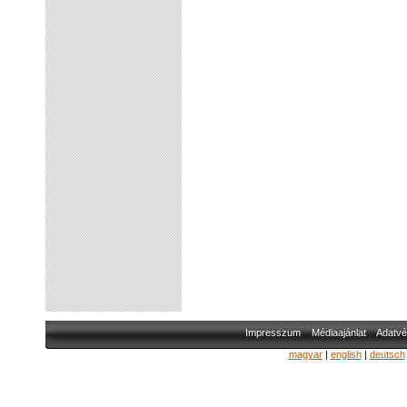
Impresszum
Médiaajánlat
Adatvé
magyar
|
english
|
deutsch