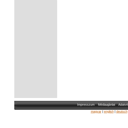
Impresszum
Médiaajánlat
Adatvé
magyar
|
english
|
deutsch