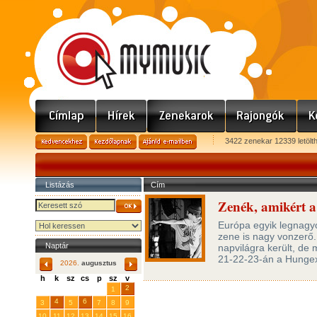
3422 zenekar 12339 letölt
Listázás
Cím
Zenék, amikért 
Európa egyik legnagyo
zene is nagy vonzerő. 
Naptár
napvilágra került, de
21-22-23-án a Hungexp
2026.
augusztus
h
k
sz
cs
p
sz
v
29
31
2
27
28
30
1
4
6
3
5
7
8
9
10
11
12
13
14
15
16