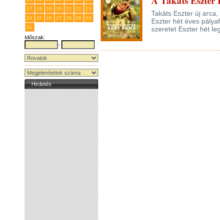
A Takáts Eszter 
17
18
19
20
21
22
23
Takáts Eszter új arca,
24
25
26
27
28
29
30
Eszter hét éves pálya
31
1
2
3
4
5
6
szeretet Eszter hét le
Időszak:
-
Hirdetés