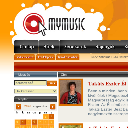
3422 zenekar 12339 letölt
Listázás
Cím
Takáts Eszter Él
Benn a minden, benn 
kívül élek / Megsebez
Naptár
Magyarország egyik l
Eszter. Az Él című sz
2026.
augusztus
Takáts Eszter Beat Ba
h
k
sz
cs
p
sz
v
nagylemezén szerepe
29
31
2
27
28
30
1
4
6
3
5
7
8
9
10
11
12
13
14
15
16