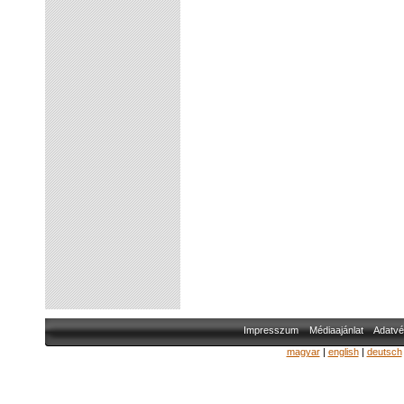
Impresszum
Médiaajánlat
Adatvé
magyar
|
english
|
deutsch