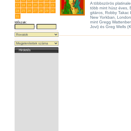
A többszörös platina
17
18
19
20
21
22
23
több mint húsz éves, B
24
25
26
27
28
29
30
gitáros, Robby Takac
31
1
2
3
4
5
6
New Yorkban, Londonb
mint Gregg Wattenber
Időszak:
Jovi) és Greg Wells (
-
Hirdetés