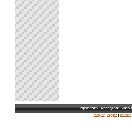
Impresszum
Médiaajánlat
Adatvé
magyar
|
english
|
deutsch