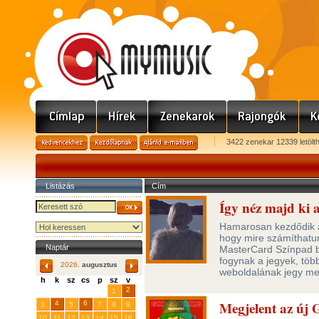
3422 zenekar 12339 letölt
Listázás
Cím
Így néz majd ki 
Hamarosan kezdődik a 
hogy mire számíthatunk
Naptár
MasterCard Színpad b
fogynak a jegyek, több
2026.
augusztus
weboldalának jegy me
h
k
sz
cs
p
sz
v
29
31
2
27
28
30
1
Megjelent az új 
4
6
3
5
7
8
9
10
11
12
13
14
15
16