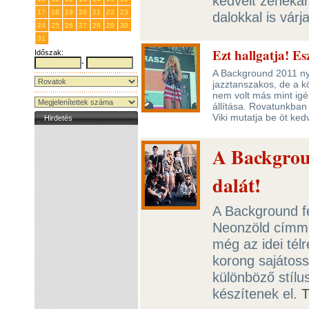
kedvelt zeneka
17
18
19
20
21
22
23
dalokkal is vár
24
25
26
27
28
29
30
31
1
2
3
4
5
6
Ezt hallgatja! E
Időszak:
-
A Background 2011 ny
jazztanszakos, de a kö
nem volt más mint igé
állítása. Rovatunkban
Viki mutatja be öt ked
Hirdetés
A Backgroun
dalát!
A Background fe
Neonzöld címme
még az idei tél
korong sajátos
különböző stíl
készítenek el.
T