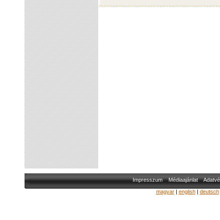
Impresszum
Médiaajánlat
Adatvé
magyar
|
english
|
deutsch