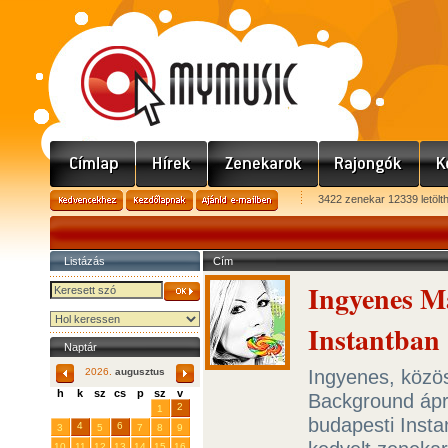
3422 zenekar 12339 letölt
Listázás
Cím
Ingyenes M
Instantban
Naptár
Ingyenes, közö
2026.
augusztus
h
k
sz
cs
p
sz
v
Background ápri
29
31
2
27
28
30
1
budapesti Insta
4
6
3
5
7
8
9
10
11
12
13
14
15
16