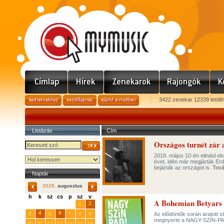
3422 zenekar 12339 letölt
Listázás
Cím
Országos turnét zár 
2018. május 10-én elindul els
évet, idén már megjárták Er
bejárták az országot is.
Tov
Naptár
2026.
augusztus
h
k
sz
cs
p
sz
v
A Bohemian Betyars 
29
31
2
27
28
30
1
4
6
3
5
7
8
9
Az elődöntők során aratott s
megnyerte a NAGY-SZÍN-PAD
10
11
12
13
14
15
16