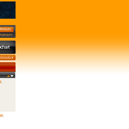
jegyez
2.
16.