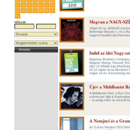
17
18
19
20
21
22
23
24
25
26
27
28
29
30
31
1
2
3
4
5
6
Megvan a NAGY-SZÍ
Időszak:
-
Véget ért az elődöntő-soroz
Bohemian Betyars-t, és a Run
nagyszínpadain jászhassan
Hirdetés
Indul az idei Nagy-sz
Bagossy Brothers Company, 
Magnet, Marge, Passed, Run
idén 12 előadó kap lehetősé
tól 12 napon át az Akvárium
május 15-én. A közönség mell
Újév a Middlemist R
A Middlemist Red, a Run Ove
szilveszter éjjel a Kuplungba
– te pedig miért ne mennél b
A Nemjuci és a Gran
Az 5 éves Nemjuci 2013 febru