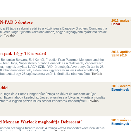
N-PAD 3 döntőse
2016. május 
Hazai
at, a 25 tagú szakmai zsűri és a közönség a Bagossy Brothers Companyt, a
 Over Dogs-t juttatta közelebb ahhoz, hogy a legnagyobb nyári fesztiválok
ak!
Tovább
ín-pad. Légy TE is zsűri!
2016. április 
SZIN 2016
Bohemian Betyars, Esti Kornél, Freddie, Fran Palermo, Mongooz and the
 Over Dogs, Superstereo, Szabó Benedek és a Galaxisok, Zaporozsec:
get, hogy bizonyítsa NAGY-SZÍN-PAD!-érettségét. A versenyzők április 23-
 Klubban koncerteznek, a döntőnek ugyancsak az év klubja ad otthont,
ett ezúttal egy 25 tagú szakmai zsűri is értékeli a résztvevőket.
Tovább
eddel
2015. decemb
Események
r Dogs és a Puma Danger búcsúztatja az óévet és köszönti az újat
n. Hiszen, ahogy kezded az újévet, olyan lesz a folytatás – tartja a mondás
iztosra a legjobb pszich-blues-stoner zenekarok koncertjével?
Tovább
d Mexican Warlock meghódítja Debrecent!
2013. márciu
Események
árban országos turnéra indult! A tavalyi közös koncertet követően idén is