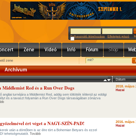
Felhasználó létrehozása
Elfelejtett jelszó
Meg
hető zene
Archívum
Dátum
a Middlemist Red és a Run Over Dogs
2018. május 
Hazai
ő angliai turnéjára a Middlemist Red, addig sem töltötték tétlenül az eddigi
délyt és a tavaszt folyamán a Run Over Dogs társaságában zónázva
ább
győzelmével ért véget a NAGY-SZÍN-PAD!
2016. május 
Hazai
ikerek után a döntőben is az élre tört a Bohemian Betyars és ezzel
! tehetségmutatót.
Tovább