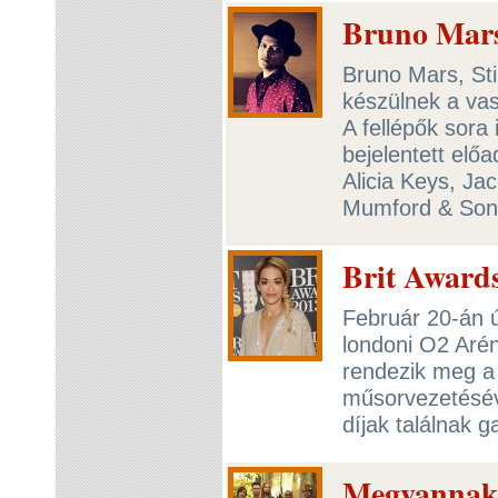
Bruno Mars:
Bruno Mars, St
készülnek a v
A fellépők sora
bejelentett előa
Alicia Keys, Jac
Mumford & Son
Brit Award
Február 20-án ú
londoni O2 Aré
rendezik meg a
műsorvezetéséve
díjak találnak 
Megvannak 