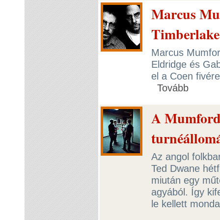
Marcus Mu
Timberlake=
Marcus Mumford,
Eldridge és Ga
el a Coen fivére
Tovább
A Mumford 
turnéállom
Az angol folkb
Ted Dwane hétfő
miután egy műté
agyából. Így ki
le kellett mond