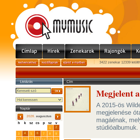
3422 zenekar 12339 letölt
Listázás
Cím
Megjelent 
A 2015-ös Wilde
Naptár
megjelenése ót
2026.
augusztus
magáénak, mely
h
k
sz
cs
p
sz
v
stúdióalbumuk.
29
31
2
27
28
30
1
4
6
3
5
7
8
9
10
11
12
13
14
15
16