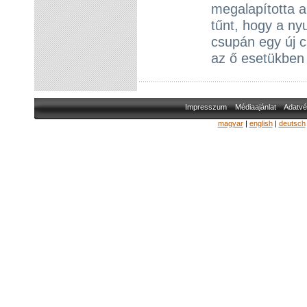
megalapította 
tűnt, hogy a ny
csupán egy új c
az ő esetükben 
Impresszum
Médiaajánlat
Adatvé
magyar
|
english
|
deutsch