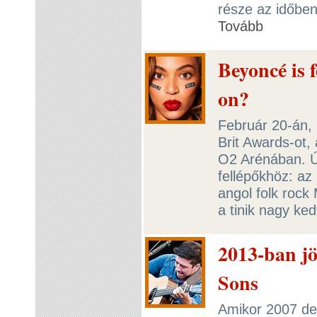
része az időben
Tovább
Beyoncé is 
on?
Február 20-án,
Brit Awards-ot,
O2 Arénában. Úg
fellépőkhöz: az
angol folk roc
a tinik nagy ke
2013-ban j
Sons
Amikor 2007 d