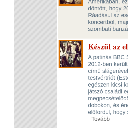
Amerikában, ez
döntött, hogy 2
Ráadásul az es
koncertből, ma
szombati banzáj
Készül az e
A patinás BBC 
2012-ben került
című slágerével
testvértriót (Es
egészen kicsi k
játszó családi 
megpecsételődö
dobokon, és éne
előfordul, hogy 
Tovább