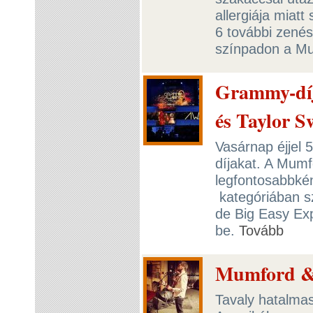
allergiája miat
6 további zenés
színpadon a Mu
Grammy-díj
és Taylor Sw
Vasárnap éjjel 
díjakat. A Mumfo
legfontosabbkén
kategóriában 
de Big Easy Exp
be.
Tovább
Mumford & 
Tavaly hatalmas