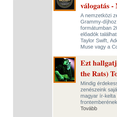
válogatás - 
A nemzetközi z
Grammy-díjhoz k
formátumban 20
előadók találha
Taylor Swift, Ad
Muse vagy a Co
Ezt hallgat
the Rats) T
Mindig érdekess
zenészeink sajá
magyar ír-kelta
frontemberének
Tovább