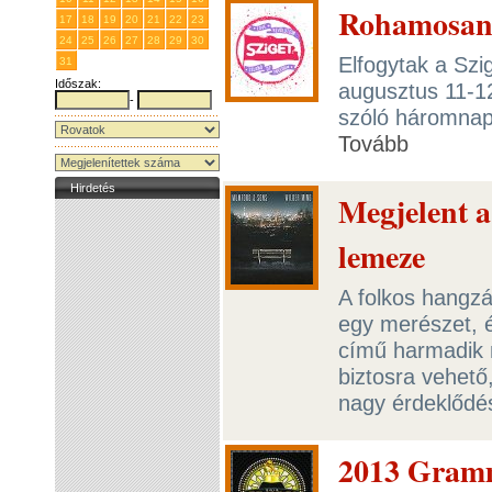
Rohamosan 
17
18
19
20
21
22
23
24
25
26
27
28
29
30
Elfogytak a Szi
31
1
2
3
4
5
6
Időszak:
augusztus 11-1
-
szóló háromnapo
Tovább
Hirdetés
Megjelent 
lemeze
A folkos hangzá
egy merészet, 
című harmadik n
biztosra vehető
nagy érdeklődé
2013 Gramm