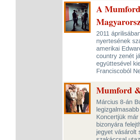
A Mumford
Magyarors
2011 áprilisában
nyertesének sz
amerikai Edwar
country zenét 
együttesével ki
Franciscoból N
Mumford & 
Március 8-án Bu
legizgalmasabb
Koncertjük már
bizonyára felej
jegyet vásárolt
szakáccsal utaz