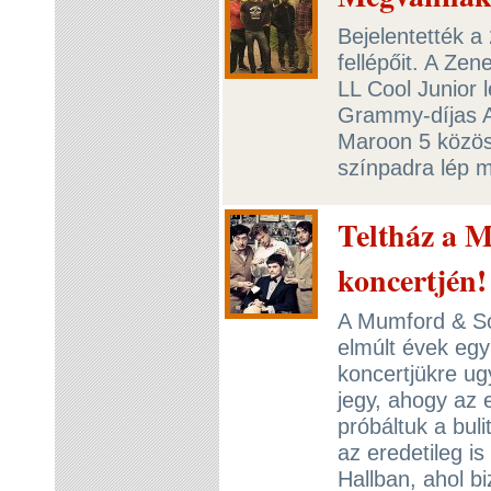
Bejelentették a
fellépőit. A Ze
LL Cool Junior 
Grammy-díjas Al
Maroon 5 közös
színpadra lép 
Teltház a 
koncertjén!
A Mumford & Son
elmúlt évek egy
koncertjükre ug
jegy, ahogy az 
próbáltuk a bul
az eredetileg i
Hallban, ahol b