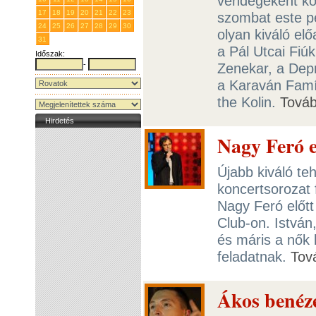
vendégeként kon
17
18
19
20
21
22
23
szombat este p
24
25
26
27
28
29
30
olyan kiváló el
31
1
2
3
4
5
6
a Pál Utcai Fiú
Időszak:
-
Zenekar, a Depr
a Karaván Famí
the Kolin.
Tová
Hirdetés
Nagy Feró e
Újabb kiváló te
koncertsorozat 
Nagy Feró előtt 
Club-on. István
és máris a nők 
feladatnak.
Tov
Ákos benéze