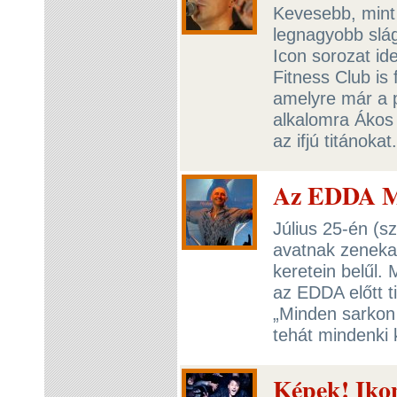
Kevesebb, mint
legnagyobb slá
Icon sorozat ide
Fitness Club is 
amelyre már a p
alkalomra Ákos 
az ifjú titánokat
Az EDDA Mű
Július 25-én (
avatnak zeneka
keretein belűl.
az EDDA előtt t
„Minden sarkon
tehát mindenki 
Képek! Ikon