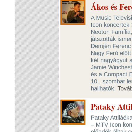
Ákos és Feró
A Music Televis
Icon koncertek
Neoton Família
játszották isme
Demjén Ferenc 
Nagy Feró előtt
két nagyágyút 
Jamie Wincheste
és a Compact Di
10., szombat le
hallhatók.
Tová
Pataky Atti
Pataky Attiláék
– MTV Icon kon
előadók álltak 