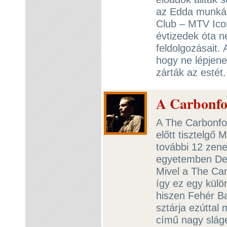
az Edda munkáss
Club – MTV Icon
évtizedek óta n
feldolgozásait. 
hogy ne lépjene
zárták az estét
A Carbonfo
A The Carbonfoo
előtt tisztelgő
további 12 zene
egyetemben Dem
Mivel a The Car
így ez egy külö
hiszen Fehér B
sztárja ezúttal
című nagy sláge