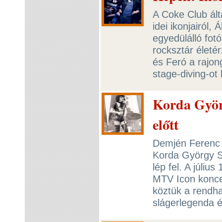
A Coke Club ál
idei ikonjairól,
egyedülálló fotó
rocksztár életé
és Feró a rajon
stage-diving-o
Korda Györg
előtt
Demjén Ferenc 
Korda György S
lép fel. A júli
MTV Icon koncer
köztük a rendha
slágerlegenda é