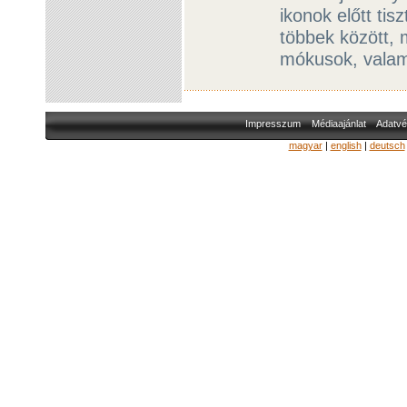
ikonok előtt tis
többek között, 
mókusok, valam
Impresszum
Médiaajánlat
Adatvé
magyar
|
english
|
deutsch