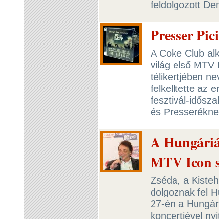
feldolgozott De
Presser Pici
A Coke Club alk
világ első MTV 
télikertjében ne
felkelltette az 
fesztivál-idősza
és Presserékne
A Hungáriáv
MTV Icon s
Zséda, a Kiste
dolgoznak fel H
27-én a Hungár
koncertjével ny