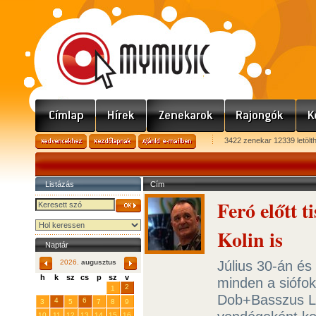
3422 zenekar 12339 letölt
Listázás
Cím
Feró előtt t
Kolin is
Naptár
Július 30-án és
2026.
augusztus
h
k
sz
cs
p
sz
v
minden a siófo
29
31
2
27
28
30
1
Dob+Basszus Li
4
6
3
5
7
8
9
10
11
12
13
14
15
16