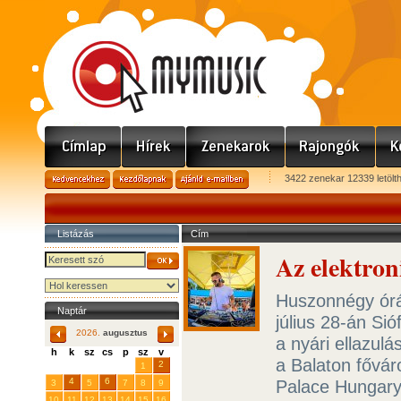
3422 zenekar 12339 letölt
Listázás
Cím
Az elektron
Huszonnégy órás
Naptár
július 28-án Si
2026.
augusztus
a nyári ellazul
h
k
sz
cs
p
sz
v
a Balaton fővár
29
31
2
27
28
30
1
4
6
Palace Hungar
3
5
7
8
9
10
11
12
13
14
15
16