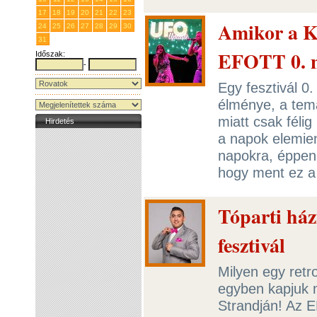
17
18
19
20
21
22
23
Amikor a Ko
24
25
26
27
28
29
30
31
1
2
3
4
5
6
EFOTT 0. 
Időszak:
-
Egy fesztivál 0
élménye, a tem
miatt csak féli
Hirdetés
a napok elemie
napokra, éppen 
hogy ment ez 
Tóparti ház
fesztivál
Milyen egy retr
egyben kapjuk m
Strandján! Az E