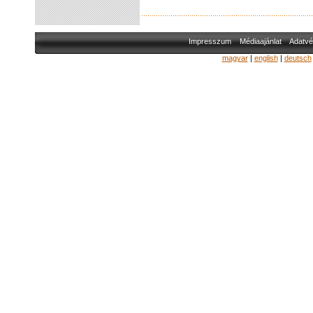
Impresszum
Médiaajánlat
Adatvé
magyar
|
english
|
deutsch