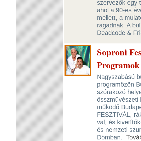
szervezők egy t
ahol a 90-es é
mellett, a mulat
ragadnak. A bul
Deadcode & Fri
Soproni Fes
Programo
Nagyszabású buli
programözön Bu
szórakozó helyé
összművészeti k
működő Budape
FESZTIVÁL, rá
val, és kivetít
és nemzeti szur
Dómban.
Tová