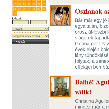
17
18
19
20
21
22
23
Oszlanak az
24
25
26
27
28
29
30
31
1
2
3
4
5
6
Időszak:
Bár már egy jó 
-
egyáltalán, biz
orosz ál-leszbi 
slágerek tapadta
Hirdetés
Gonna get Us v
évek elején bold
lány tündöklésé
folytak, a zene
effektjei bombá
Balhé! Agui
válik!
Christina Aguile
mindez már a m