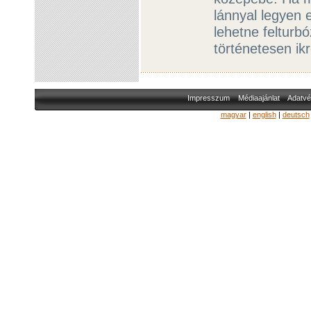
lánnyal legyen 
lehetne felturb
történetesen ik
Impresszum
Médiaajánlat
Adatvé
magyar
|
english
|
deutsch