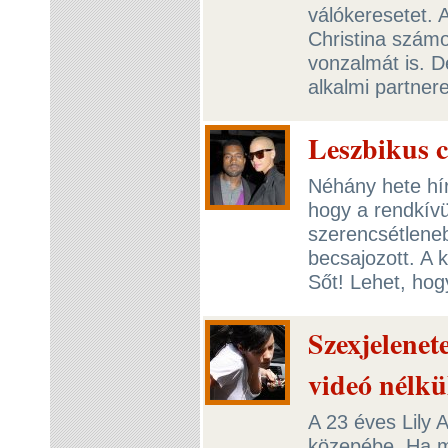
válókeresetet. 
Christina számo
vonzalmát is. De
alkalmi partner
Leszbikus cs
Néhány hete hír
hogy a rendkív
szerencsétlene
becsajozott. A 
Sőt! Lehet, hogy
Szexjelenet
videó nélkü
A 23 éves Lily 
közepébe. Ha má