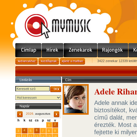
3422 zenekar 12339 letölt
Listázás
Cím
Adele Rihan
Adele annak ide
Naptár
biztosítékot, k
2026.
augusztus
című dalát, mer
h
k
sz
cs
p
sz
v
érezték. Most a
29
31
2
27
28
30
1
4
6
fejtette ki mil
3
5
7
8
9
10
11
12
13
14
15
16