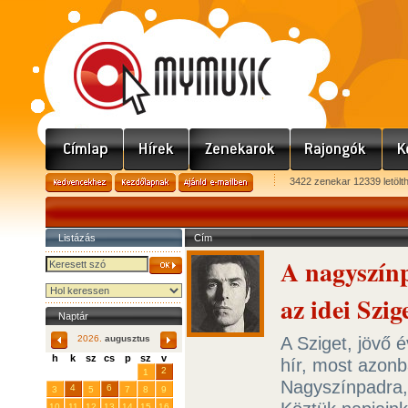
3422 zenekar 12339 letölt
Listázás
Cím
A nagyszín
az idei Szig
Naptár
A Sziget, jövő é
2026.
augusztus
h
k
sz
cs
p
sz
v
hír, most azonb
29
31
2
27
28
30
1
Nagyszínpadra,
4
6
3
5
7
8
9
10
11
12
13
14
15
16