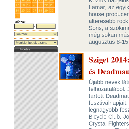
Köztük napjain
17
18
19
20
21
22
23
Lamar, az egyik
24
25
26
27
28
29
30
house producer,
31
1
2
3
4
5
6
alteresebb rock
Időszak:
-
Sons, a szókim
még sokan máso
augusztus 8-15
Hirdetés
Sziget 2014
és Deadmau
Újabb nevek lát
felhozatalából.
tartott Deadmau
fesztiválnapjait
legnagyobb fesz
Bicycle Club. J
Crystal Fighters