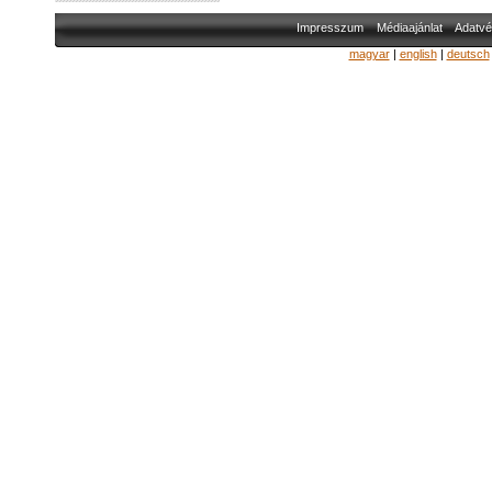
Impresszum
Médiaajánlat
Adatvé
magyar
|
english
|
deutsch