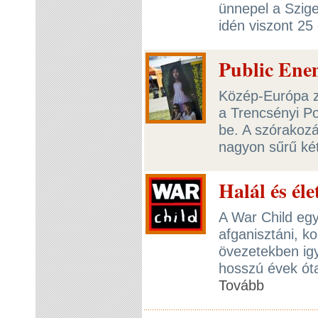
ünnepel a Szige
idén viszont 25
Public Ene
Közép-Európa ze
a Trencsényi Po
be. A szórakozá
nagyon sűrű ké
Halál és éle
A War Child egy
afganisztáni, ko
övezetekben ig
hosszú évek óta
Tovább