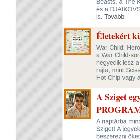
Beasts, a The K
és a DJAIKOVS
is.
Tovább
Életekért 
War Child: Hero
a War Child-so
negyedik lesz a
rajta, mint Scis
Hot Chip vagy 
A Sziget eg
PROGRAM!
A naptárba mind
Sziget! A jegy
beszerezni őket,