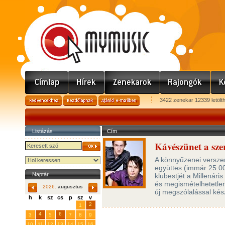
3422 zenekar 12339 letölt
Listázás
Cím
Kávészünet a sze
A könnyűzenei versze
együttes (immár 25.00
Naptár
klubestjét a Millená
és megismételhetetlen
2026.
augusztus
új megszólalással kész
h
k
sz
cs
p
sz
v
29
31
2
27
28
30
1
4
6
3
5
7
8
9
10
11
12
13
14
15
16