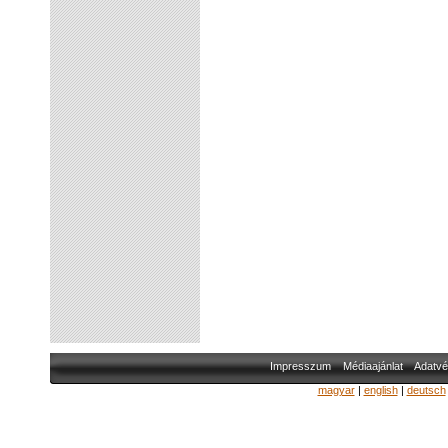
Impresszum
Médiaajánlat
Adatvé
magyar
|
english
|
deutsch