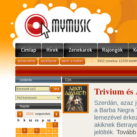
3422 zenekar 12339 letölt
Listázás
Cím
Trivium és
Szerdán, azaz j
Naptár
a Barba Negra T
2026.
augusztus
lemezével érkez
h
k
sz
cs
p
sz
v
akiknek Betraye
29
31
2
27
28
30
1
4
6
jelölték.
Tovább
3
5
7
8
9
10
11
12
13
14
15
16