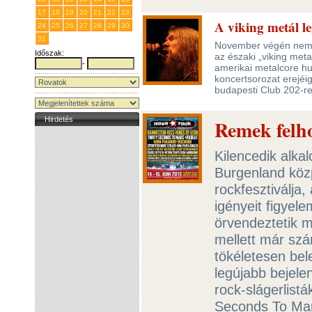
17
18
19
20
21
22
23
A viking metál l
24
25
26
27
28
29
30
31
1
2
3
4
5
6
November végén nem m
Időszak:
az északi „viking met
-
amerikai metalcore hul
koncertsorozat erejéi
budapesti Club 202-r
Hirdetés
Remek felho
Kilencedik alk
Burgenland közp
rockfesztiválja
igényeit figyel
örvendeztetik m
mellett már szá
tökéletesen bele
legújabb bejele
rock-slágerlistá
Seconds To Mar