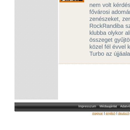
nem volt kérdés
fővárosi adomán
zenészeket, ze
RockRandiba sze
klubba olykor a
összeget gyűjtö
közel fél évvel
Turbo az újjáa
Impresszum
Médiaajánlat
Adatvé
magyar
|
english
|
deutsch