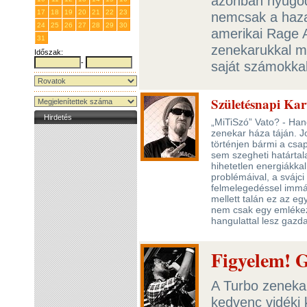
azonban nyugod
17
18
19
20
21
22
23
nemcsak a haza
24
25
26
27
28
29
30
amerikai Rage A
31
1
2
3
4
5
6
zenekarukkal má
Időszak:
-
saját számokkal
Születésnapi Kar
Hirdetés
„MiTiSzó” Vato? - Ha
zenekar háza táján. J
történjen bármi a csa
sem szegheti határtal
hihetetlen energiákk
problémáival, a svájci
felmelegedéssel immá
mellett talán ez az eg
nem csak egy emlékeze
hangulattal lesz gaz
Figyelem! G
A Turbo zeneka
kedvenc vidéki 