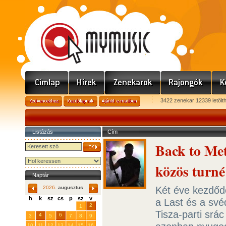
3422 zenekar 12339 letölt
Listázás
Cím
Back to Me
közös turné
Naptár
Két éve kezdőd
2026.
augusztus
h
k
sz
cs
p
sz
v
a Last és a sv
29
31
2
27
28
30
1
Tisza-parti srác
4
6
3
5
7
8
9
10
11
12
13
14
15
16