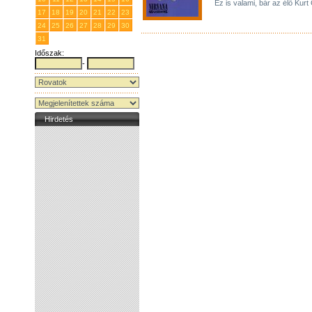
Ez is valami, bár az élő Kur
17
18
19
20
21
22
23
24
25
26
27
28
29
30
31
1
2
3
4
5
6
Időszak:
-
Hirdetés