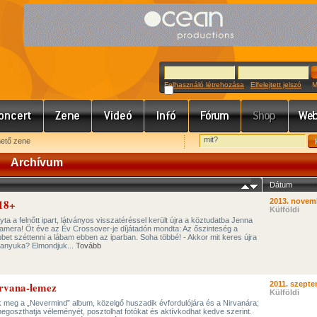
Felhasználó létrehozása
Elfelejtett jelszó
Meg
hető zene
Archívum
Dátum
18+
2013. novem
Külföldi
ta a felnőtt ipart, látványos visszatéréssel került újra a köztudatba Jenna
mera! Öt éve az Év Crossover-je díjátadón mondta: Az őszinteség a
et széttenni a lábam ebben az iparban. Soha többé! - Akkor mit keres újra
 anyuka? Elmondjuk...
Tovább
irvana-lemez
2011. szepte
Külföldi
k meg a „Nevermind” album, közelgő huszadik évfordulójára és a Nirvanára;
egoszthatja véleményét, posztolhat fotókat és aktívkodhat kedve szerint.