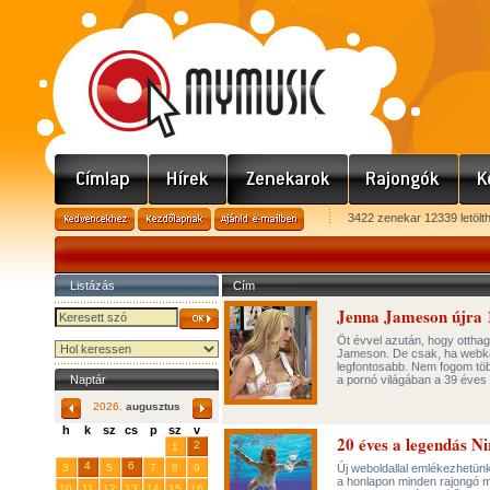
3422 zenekar 12339 letölt
Listázás
Cím
Jenna Jameson újra 
Öt évvel azután, hogy otthagy
Jameson. De csak, ha webka
legfontosabb. Nem fogom több
Naptár
a pornó világában a 39 éves
2026.
augusztus
h
k
sz
cs
p
sz
v
20 éves a legendás N
29
31
2
27
28
30
1
4
6
3
5
7
8
9
Új weboldallal emlékezhetün
a honlapon minden rajongó m
10
11
12
13
14
15
16