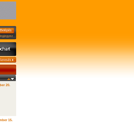
jegyez
ber 20.
mber 15.