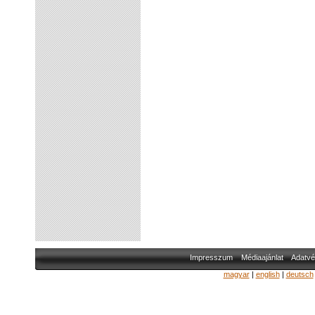
Impresszum
Médiaajánlat
Adatvé
magyar
|
english
|
deutsch