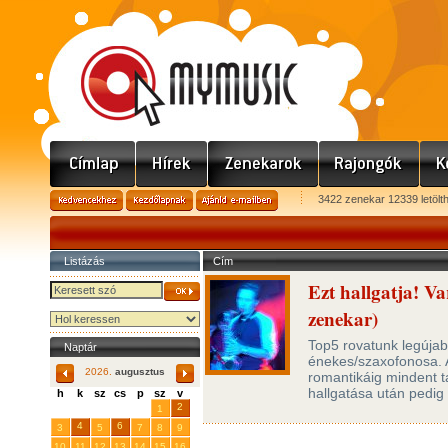
3422 zenekar 12339 letölt
Listázás
Cím
Ezt hallgatja! 
zenekar)
Top5 rovatunk legúja
Naptár
énekes/szaxofonosa. 
2026.
augusztus
romantikáig mindent t
hallgatása után pedig
h
k
sz
cs
p
sz
v
29
31
2
27
28
30
1
4
6
3
5
7
8
9
10
11
12
13
14
15
16