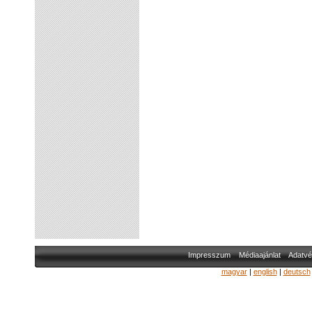
Impresszum
Médiaajánlat
Adatvé
magyar
|
english
|
deutsch