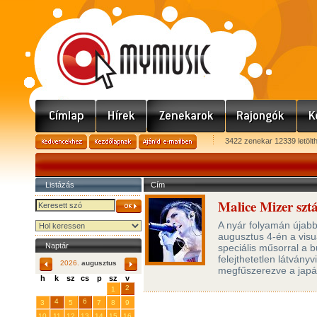
3422 zenekar 12339 letölt
Listázás
Cím
Malice Mizer szt
A nyár folyamán újab
augusztus 4-én a visu
Naptár
speciális műsorral a
felejthetetlen látvány
2026.
augusztus
megfűszerezve a japán
h
k
sz
cs
p
sz
v
29
31
2
27
28
30
1
4
6
3
5
7
8
9
10
11
12
13
14
15
16