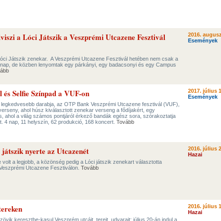
viszi a Lóci Játszik a Veszprémi Utcazene Fesztivál
2016. augusz
Események
 Lóci Játszik zenekar. A Veszprémi Utcazene Fesztivál hetében nem csak a
n nap, de közben lenyomtak egy párkányi, egy badacsonyi és egy Campus
ább
l és Selfie Színpad a VUF-on
2017. július 
Események
yik legkedvesebb darabja, az OTP Bank Veszprémi Utcazene fesztivál (VUF),
verseny, ahol húsz kiválasztott zenekar verseng a fődíjakért, egy
s, ahol a világ számos pontjáról érkező bandák egész sora, szórakoztatja
. 4 nap, 11 helyszín, 62 produkció, 168 koncert.
Tovább
játszik nyerte az Utcazenét
2016. július 
Hazai
olt a legjobb, a közönség pedig a Lóci játszik zenekart választotta
eszprémi Utcazene Fesztiválon.
Tovább
tereken
2016. július 
Hazai
vik keresztbe-kasul Veszprém utcáit, tereit, udvarait: július 20-án indul a