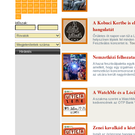
17
18
19
20
21
22
23
24
25
26
27
28
29
30
31
1
2
3
4
5
6
A Kobuci Kertbe is el
Időszak:
-
hangulatát
Őrületes öt napon van túl a
helyszínen léptek fel minde
Fesztiválos koncertet is.
Tov
Hirdetés
Nemzetközi felhozata
A hazai fesztiválpaletta eg
amellett, hogy egy izgalmas 
nemzetközi koncertsorozat i
az utcára került nagyérdeműt
A WatchMe és a Lóci 
A szakma szerint a WatchMe v
kedvencének az OTP Bank V
Zenei kavalkád a köz
Ismét az örömzene hangjai szö