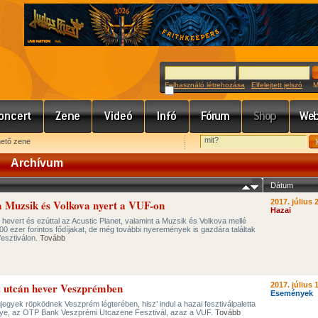
Felhasználó létrehozása
Elfelejtett jelszó
Meg
hető zene
Archívum
Dátum
 a Muzsik és Volkova nyert a VUF-on
2017. július 
Hazai
 hevert és ezúttal az Acustic Planet, valamint a Muzsik és Volkova mellé
-500 ezer forintos fődíjakat, de még további nyeremények is gazdára találtak
esztiválon.
Tovább
az utcán hever Veszprémben
2017. július 
Események
gjegyek röpködnek Veszprém légterében, hisz’ indul a hazai fesztiválpaletta
ye, az OTP Bank Veszprémi Utcazene Fesztivál, azaz a VUF.
Tovább