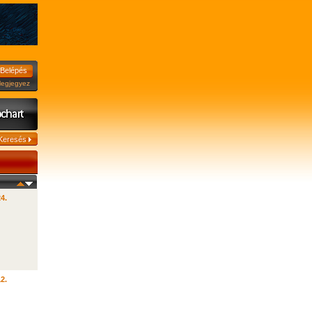
jegyez
24.
12.