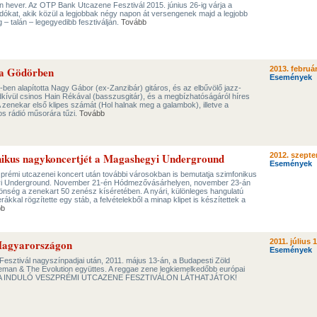
 hever. Az OTP Bank Utcazene Fesztivál 2015. június 26-ig várja a
dókat, akik közül a legjobbak négy napon át versengenek majd a legjobb
– talán – legegyedibb fesztiválján.
Tovább
 a Gödörben
2013. február
Események
ben alapította Nagy Gábor (ex-Zanzibár) gitáros, és az elbűvölő jazz-
dkívül csinos Hain Rékával (basszusgitár), és a megbízhatóságáról híres
zenekar első klipes számát (Hol halnak meg a galambok), illetve a
s rádió műsorára tűzi.
Tovább
onikus nagykoncertjét a Magashegyi Underground
2012. szepte
Események
rémi utcazenei koncert után további városokban is bemutatja szimfonikus
yi Underground. November 21-én Hódmezővásárhelyen, november 23-án
zönség a zenekart 50 zenész kíséretében. A nyári, különleges hangulatú
kkal rögzítette egy stáb, a felvételekből a minap klipet is készítettek a
bb
Magyarországon
2011. július 1
Események
Fesztivál nagyszínpadjai után, 2011. május 13-án, a Budapesti Zöld
tleman & The Evolution együttes. A reggae zene legkiemelkedőbb európai
b a MA INDULÓ VESZPRÉMI UTCAZENE FESZTIVÁLON LÁTHATJÁTOK!