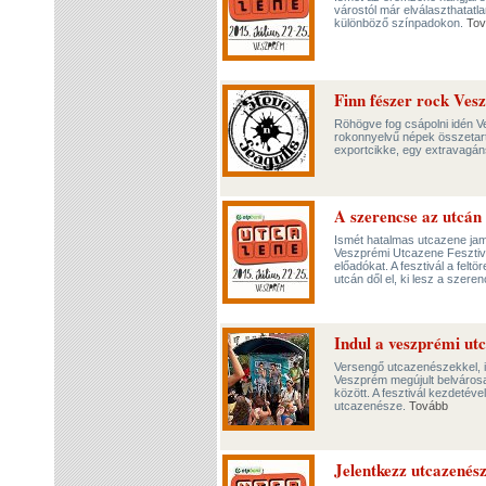
várostól már elválaszthatatl
különböző színpadokon.
Tov
Finn fészer rock Ve
Röhögve fog csápolni idén 
rokonnyelvű népek összetar
exportcikke, egy extravagáns
A szerencse az utcán
Ismét hatalmas utcazene ja
Veszprémi Utcazene Fesztivá
előadókat. A fesztivál a fel
utcán dől el, ki lesz a szere
Indul a veszprémi utc
Versengő utcazenészekkel, i
Veszprém megújult belvárosa
között. A fesztivál kezdetéve
utcazenésze.
Tovább
Jelentkezz utcazené