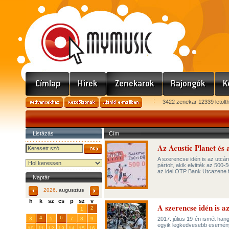
3422 zenekar 12339 letölt
Listázás
Cím
Az Acustic Planet és
A szerencse idén is az utcán
pártolt, akik elvitték az 500
az idei OTP Bank Utcazene f
Naptár
2026.
augusztus
h
k
sz
cs
p
sz
v
A szerencse idén is 
29
31
2
27
28
30
1
4
6
3
5
7
8
9
2017. július 19-én ismét han
egyik legkedvesebb esemén
10
11
12
13
14
15
16