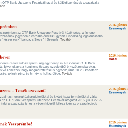
an OTP Bank Utcazene Fesztivál hazai és külföldi zenészek tucatjaival a
ább
szprémben
2016. június 
Események
Veszprémben az OTP Bank Utcazene Fesztivál közönsége: a finnugor
tozásának jegyében a városba érkezik ugyanis Finnország legaktuálisabb
 “fészer rock” banda, a Steve ’n’ Seagulls.
Tovább
 hever
2016. június 
Hazai
mboree-ra készül Veszprém, alig egy hónap múlva indul az OTP Bank
l, felvonultatva a kontinens összes szegletéből érkező zenekarokat,
törekvő zenészek nagy megmérettetése is egyben: július 20-23. között az
ncsés, akinek pénz és hírnév is hull az ölébe.
Tovább
azene – Tessék szavazni!
2015. július 
Események
zgalmas nemzetközi produkciókkal és kiváló hazai formációkkal várja
 az OTP Bank Veszprémi Utcazene Fesztivál látogatóit 2015. július 22-25.
l indul a szavazás is, és a végén kiderül, ki lesz idén az ország legjobb
sznek Veszprémbe!
2015. június 
Események