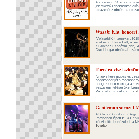
A szerencse Veszprém utcáin
jelentkező zenekarokat, előa
utcazenész címért az ország 
Wasabi Kht. koncert
A Wasabi Kht. zenekart 2010-
énekesnő, Hajdu Nelli, a ren
Kludovácz Csabával (dob). A 
Csodabogár című dalt számo
Turnéra viszi szimf
A nagysikerű müpás és veszp
nagykoncertjét a Magasheg
pedig Pécsett hallhatja a kö
veszprémi fellépésüket kamerá
Rázz fel című dalhoz.
Tová
Gentleman sorozat 
A Balaton Sound és a Sziget 
Pardonban lépett fel, a Gen
képviselőit, legközeleb
Tovább