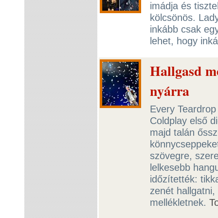
imádja és tiszt
kölcsönös. Lad
inkább csak e
lehet, hogy inká
Hallgasd me
nyárra
Every Teardrop 
Coldplay első di
majd talán őssz
könnycseppeket 
szövegre, szer
lelkesebb hangu
időzítették: ti
zenét hallgatn
mellékletnek.
T