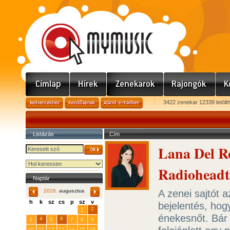
3422 zenekar 12339 letölt
Listázás
Cím
Lana Del Re
Radioheadt
Naptár
A zenei sajtót 
2026.
augusztus
h
k
sz
cs
p
sz
v
bejelentés, ho
29
31
2
27
28
30
1
énekesnőt. Bár
4
6
3
5
7
8
9
10
11
12
13
14
15
16