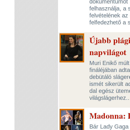
dokumentumot a
felhasználja, a
felvételének az
felfedezhető a 
Újabb plági
napvilágot
Muri Enikő múlt
fináléjában adt
debütáló sláger
ismét sikerült a
dal egész üteme
világslágerhez.
Madonna: L
Bár Lady Gaga 