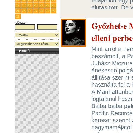
felajánlott egy
17
18
19
20
21
22
23
elutasított. De
24
25
26
27
28
29
30
31
1
2
3
4
5
6
Győzhet-e 
Időszak:
-
elleni perb
Mint arról a ne
Hirdetés
beszámolt, a Pa
Juhász Miczur
énekesnő polgár
állítása szerint
használta fel a
A Manhattanben
jogtalanul haszn
Bajba bajba pe
Pacific Records
kereset szerin
nagymamájától t