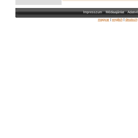
Impresszum
Médiaajánlat
Adatvé
magyar
|
english
|
deutsch