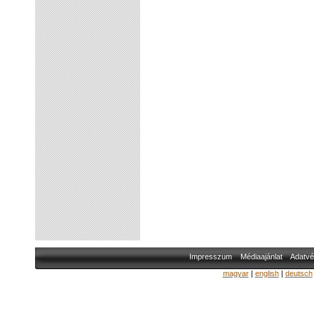
Impresszum
Médiaajánlat
Adatvé
magyar
|
english
|
deutsch