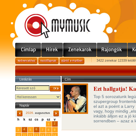
3422 zenekar 12339 letölt
Listázás
Cím
Ezt hallgatja! 
Top 5 sorozatunk legú
szupergroup frontemb
Naptár
el azt a poént a Larr
vagy, hogy mindig „els
2026.
augusztus
inkább álljon ez a jó 
h
k
sz
cs
p
sz
v
sorrendben – azaz a l
29
31
2
27
28
30
1
4
6
3
5
7
8
9
10
11
12
13
14
15
16