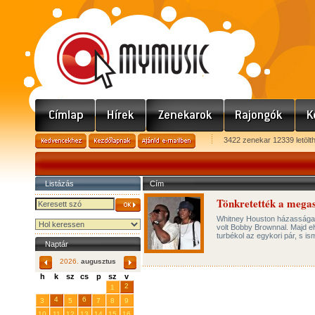
3422 zenekar 12339 letölt
Listázás
Cím
Tönkretették a megasz
Whitney Houston házassága
volt Bobby Brownnal. Majd el
turbékol az egykori pár, s i
Naptár
2026.
augusztus
h
k
sz
cs
p
sz
v
29
31
2
27
28
30
1
4
6
3
5
7
8
9
10
11
12
13
14
15
16