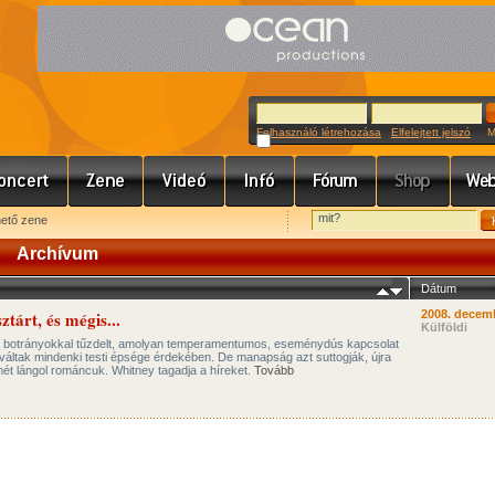
Felhasználó létrehozása
Elfelejtett jelszó
Meg
hető zene
Archívum
Dátum
tárt, és mégis...
2008. decemb
Külföldi
 botrányokkal tűzdelt, amolyan temperamentumos, eseménydús kapcsolat
váltak mindenki testi épsége érdekében. De manapság azt suttogják, újra
smét lángol románcuk. Whitney tagadja a híreket.
Tovább