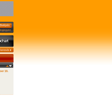
jegyez
er 10.