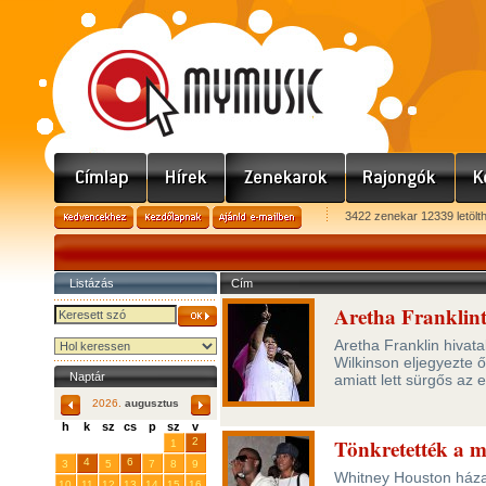
3422 zenekar 12339 letölt
Listázás
Cím
Aretha Franklint
Aretha Franklin hivata
Wilkinson eljegyezte ő
Naptár
amiatt lett sürgős az 
2026.
augusztus
h
k
sz
cs
p
sz
v
Tönkretették a me
29
31
2
27
28
30
1
4
6
3
5
7
8
9
Whitney Houston háza
10
11
12
13
14
15
16