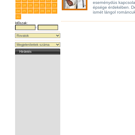
eseménydús kapcsolat 
17
18
19
20
21
22
23
épsége érdekében. De 
24
25
26
27
28
29
30
ismét lángol románcuk
31
1
2
3
4
5
6
Időszak:
-
Hirdetés