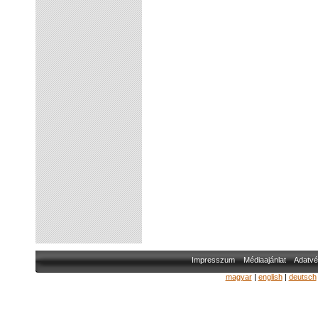
Impresszum
Médiaajánlat
Adatvé
magyar
|
english
|
deutsch