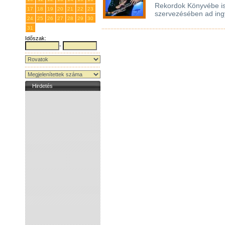
Rekordok Könyvébe is 
17
18
19
20
21
22
23
szervezésében ad ingy
24
25
26
27
28
29
30
31
1
2
3
4
5
6
Időszak:
-
Hirdetés