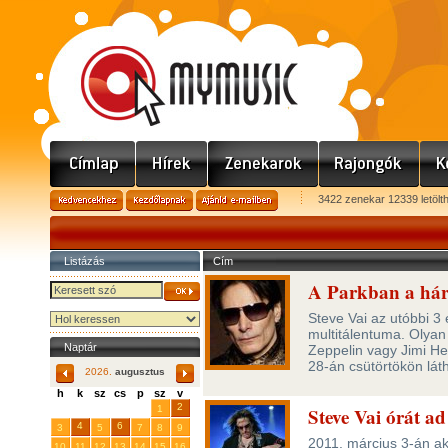
3422 zenekar 12339 letölt
Listázás
Cím
A Parkban a hár
Steve Vai az utóbbi 3 
multitálentuma. Olyan
Naptár
Zeppelin vagy Jimi He
28-án csütörtökön lát
2026.
augusztus
h
k
sz
cs
p
sz
v
29
31
2
27
28
30
1
Steve Vai órát ad
4
6
3
5
7
8
9
2011. március 3-án aká
10
11
12
13
14
15
16