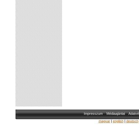
Impresszum
Médiaajánlat
Adatvé
magyar
|
english
|
deutsch