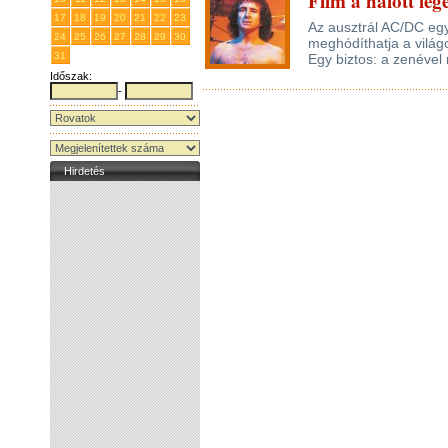
Film a halott leg
17
18
19
20
21
22
23
Az ausztrál AC/DC egy
24
25
26
27
28
29
30
meghódíthatja a világo
31
1
2
3
4
5
6
Egy biztos: a zenével
Időszak:
-
Hirdetés