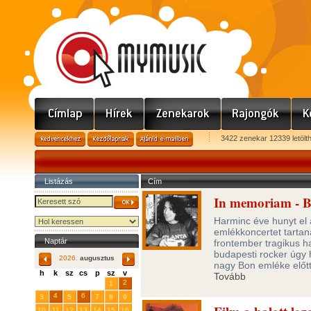
3422 zenekar 12339 letölt
Listázás
Cím
In memoriam - Bo
Harminc éve hunyt el
emlékkoncertet tartan
Naptár
frontember tragikus h
budapesti rocker úgy ha
2026.
augusztus
nagy Bon emléke előtt
h
k
sz
cs
p
sz
v
Tovább
29
31
2
27
28
30
1
4
6
3
5
7
8
9
10
11
12
13
14
15
16