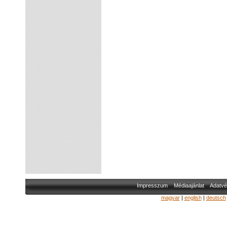
Impresszum
Médiaajánlat
Adatvé
magyar
|
english
|
deutsch