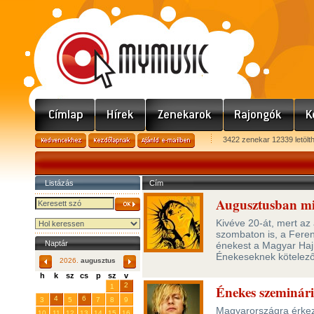
3422 zenekar 12339 letölt
Listázás
Cím
Augusztusban mi
Kivéve 20-át, mert az
szombaton is, a Fere
Naptár
énekest a Magyar Hajn
Énekeseknek kötelez
2026.
augusztus
h
k
sz
cs
p
sz
v
29
31
2
27
28
30
1
Énekes szeminári
4
6
3
5
7
8
9
Magyarországra érkezi
10
11
12
13
14
15
16