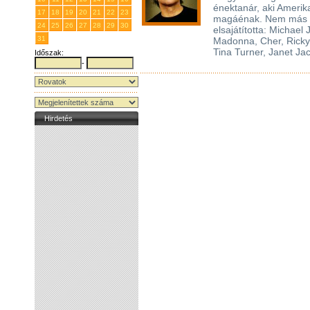
énektanár, aki Amerik
17
18
19
20
21
22
23
magáénak. Nem más vo
24
25
26
27
28
29
30
elsajátította: Michael
31
1
2
3
4
5
6
Madonna, Cher, Ricky 
Tina Turner, Janet Ja
Időszak:
-
Hirdetés