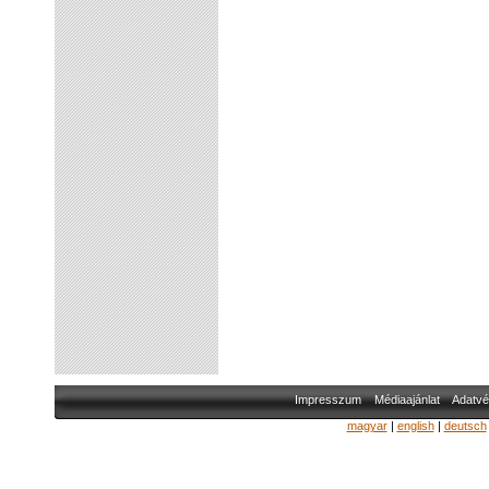
Impresszum
Médiaajánlat
Adatvé
magyar
|
english
|
deutsch