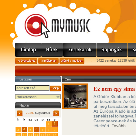
3422 zenekar 12339 letölt
Listázás
Cím
Ez nem egy sima 
A Gödör Klubban a kü
párbeszédben. Az élő 
Naptár
üt meg társadalombírá
Az Európa Kiadó is ado
2026.
augusztus
zenéléssel fölhagyva 
h
k
sz
cs
p
sz
v
Greenpeace-nek és kö
29
31
2
27
28
30
1
tételéért.
Tovább
4
6
3
5
7
8
9
10
11
12
13
14
15
16