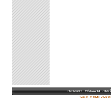
Impresszum
Médiaajánlat
Adatvé
magyar
|
english
|
deutsch