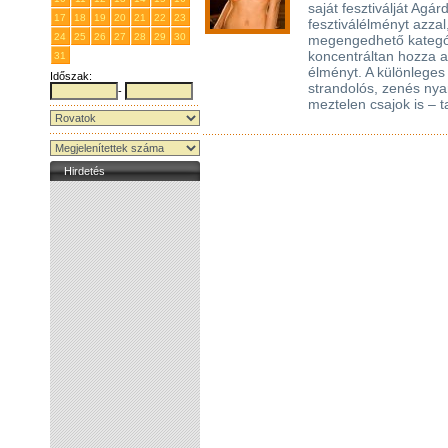
saját fesztiválját Agár
17
18
19
20
21
22
23
fesztiválélményt azza
24
25
26
27
28
29
30
megengedhető kategór
koncentráltan hozza a
31
1
2
3
4
5
6
élményt. A különleges
Időszak:
strandolós, zenés nyar
-
meztelen csajok is – t
Hirdetés