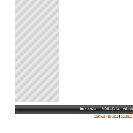
Impresszum
Médiaajánlat
Adatvé
magyar
|
english
|
deutsch