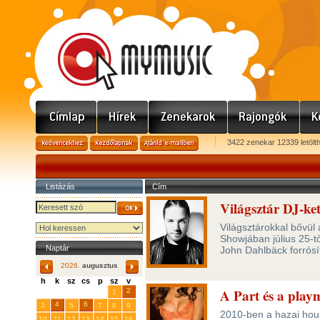
3422 zenekar 12339 letölt
Listázás
Cím
Világsztár DJ-ke
Világsztárokkal bővül 
Showjában július 25-tő
Naptár
John Dahlbäck forrósí
2026.
augusztus
h
k
sz
cs
p
sz
v
A Part és a play
29
31
2
27
28
30
1
4
6
3
5
7
8
9
2010-ben a hazai hous
10
11
12
13
14
15
16