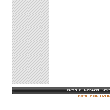
Impresszum
Médiaajánlat
Adatvé
magyar
|
english
|
deutsch