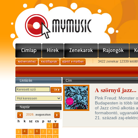
3422 zenekar 12339 letölt
Listázás
Cím
A szörnyű jazz...
Pink Freud: Monster o
Budapesten is több lát
Naptár
of Jazz című alkotás 
formabontó, ugyanakko
2026.
augusztus
21. századi zaj-elekt
h
k
sz
cs
p
sz
v
29
31
2
27
28
30
1
4
6
3
5
7
8
9
10
11
12
13
14
15
16