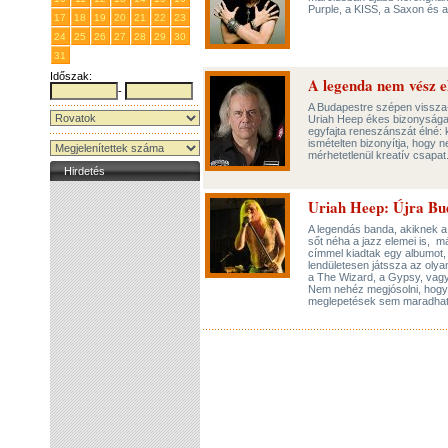
Purple, a KISS, a Saxon és 
17
18
19
20
21
22
23
24
25
26
27
28
29
30
31
1
2
3
4
5
6
Időszak:
A legenda nem vész e
-
A Budapestre szépen vissza-
Uriah Heep ékes bizonysága a
egyfajta reneszánszát élné:
ismételten bizonyítja, hogy 
mérhetetlenül kreatív csapat
Hirdetés
Uriah Heep: Újra Bu
A legendás banda, akiknek a
sőt néha a jazz elemei is, má
címmel kiadtak egy albumot, 
lendületesen játssza az olya
a The Wizard, a Gypsy, vagy
Nem nehéz megjósolni, hogy a
meglepetések sem maradhatn