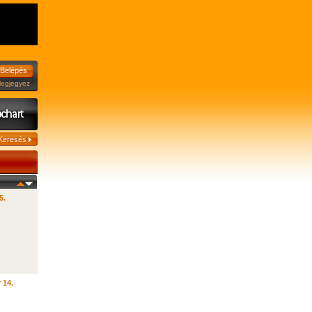
jegyez
5.
 14.