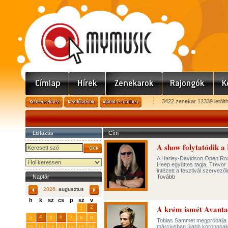
3422 zenekar 12339 letölt
Listázás
Cím
A show folytatódik a
A Harley-Davidson Open Road
Heep együttes tagja, Trevor 
intézett a fesztivál szervező
Naptár
Tovább
2026.
augusztus
h
k
sz
cs
p
sz
v
A krém ismét Avantas
29
31
2
27
28
30
1
4
6
3
5
7
8
9
Tobias Sammet megpróbálja fe
márciusban újabb korongnak 
10
11
12
13
14
15
16