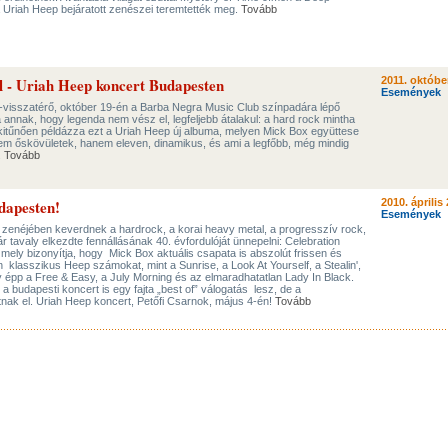
a Uriah Heep bejáratott zenészei teremtették meg.
Tovább
l - Uriah Heep koncert Budapesten
2011. október
Események
visszatérő, október 19-én a Barba Negra Music Club színpadára lépő
nnak, hogy legenda nem vész el, legfeljebb átalakul: a hard rock mintha
 kitűnően példázza ezt a Uriah Heep új albuma, melyen Mick Box együttese
nem őskövületek, hanem eleven, dinamikus, és ami a legfőbb, még mindig
.
Tovább
dapesten!
2010. április 
Események
 zenéjében keverdnek a hardrock, a korai heavy metal, a progresszív rock,
r tavaly elkezdte fennállásának 40. évfordulóját ünnepelni: Celebration
mely bizonyítja, hogy Mick Box aktuális csapata is abszolút frissen és
n klasszikus Heep számokat, mint a Sunrise, a Look At Yourself, a Stealin',
 épp a Free & Easy, a July Morning és az elmaradhatatlan Lady In Black.
 budapesti koncert is egy fajta „best of” válogatás lesz, de a
ak el. Uriah Heep koncert, Petőfi Csarnok, május 4-én!
Tovább