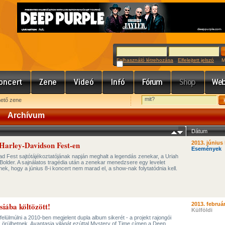
Felhasználó létrehozása
Elfelejtett jelszó
Meg
hető zene
Archívum
Dátum
 Harley-Davidson Fest-en
2013. június 
Események
 Fest sajtótájékoztatójának napján meghalt a legendás zenekar, a Uriah
Bolder. A sajnálatos tragédia után a zenekar menedzsere egy levelet
inek, hogy a június 8-i koncert nem marad el, a show-nak folytatódnia kell.
iába költözött!
2013. február
Külföldi
lülmúlni a 2010-ben megjelent dupla album sikerét - a projekt rajongói
örülhetnek. Avantasia világát ezúttal Mystery of Time címen a Deep