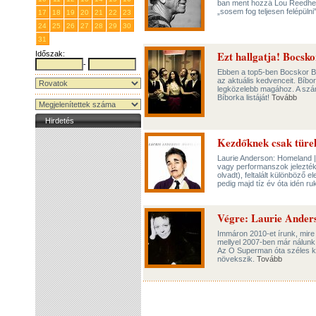
ban ment hozzá Lou Reedhez, 
„sosem fog teljesen felépülni
17
18
19
20
21
22
23
24
25
26
27
28
29
30
31
1
2
3
4
5
6
Ezt hallgatja! Bocs
Időszak:
-
Ebben a top5-ben Bocskor B
az aktuális kedvenceit. Bíbor
legközelebb magához. A szám
Bíborka listáját!
Tovább
Hirdetés
Kezdőknek csak türe
Laurie Anderson: Homeland |
vagy performanszok jelezték
olvadt), feltalált különböz
pedig majd tíz év óta idén ru
Végre: Laurie Ander
Immáron 2010-et írunk, mire
mellyel 2007-ben már nálunk 
Az O Superman óta széles kö
növekszik.
Tovább