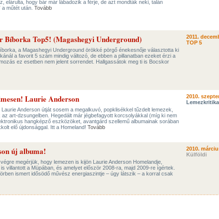
elárulta, hogy bár már lábadozik a férje, de azt mondták neki, talán
” a műtét után.
Tovább
kor Bíborka Top5! (Magashegyi Underground)
2011. decemb
TOP 5
íborka, a Magashegyi Underground örökké pörgő énekesnője választotta ki
kánál a favorit 5 szám mindig változó, de ebben a pillanatban ezeket érzi a
ozás ez esetben nem jelent sorrendet. Hallgassátok meg ti is Bocskor
lmesen! Laurie Anderson
2010. szepte
Lemezkritika
 Laurie Anderson útját sosem a megalkuvó, popklisékkel tűzdelt lemezek,
 az art-dzsungelben. Hegedált már jégbefagyott korcsolyákkal (míg ki nem
ő elektronikus hangképző eszközöket, avantgárd szellemű albumainak sorában
kkolt elő újdonsággal. Itt a Homeland!
Tovább
son új albuma!
2010. márciu
Külföldi
 végre megérjük, hogy lemezen is kijön Laurie Anderson Homelandje,
is villantott a Müpában, és amelyet először 2008-ra, majd 2009-re ígértek.
rben ismert idősödő művész energiaszintje – úgy látszik – a korral csak