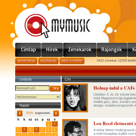
3422 zenekar 12339 letölt
Listázás
Cím
Holnap indul a CAFe 
Október 3. és 19. között bek
indul Magyarország legjelent
mellett jazz, tánc, kortárs 
Naptár
design, irodalmi programok és 
2026.
augusztus
h
k
sz
cs
p
sz
v
Lou Reed életmentő m
29
31
2
27
28
30
1
4
6
3
5
7
8
9
A néhai Velvet Underground 
a múlt hónapban kellett sort
10
11
12
13
14
15
16