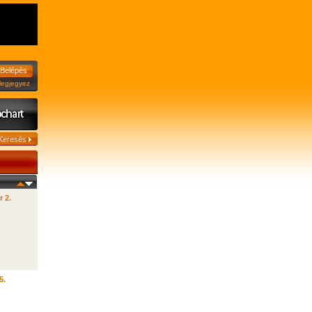
jegyez
r 2.
5.