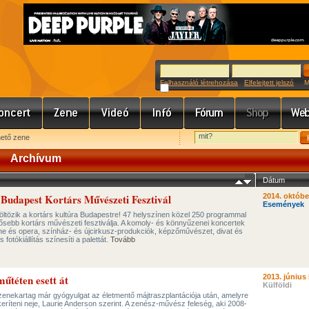
Felhasználó létrehozása
Elfelejtett jelszó
Meg
hető zene
Archívum
Dátum
Budapest Kortárs Művészeti Fesztivál
2014. októbe
Események
öltözik a kortárs kultúra Budapestre! 47 helyszínen közel 250 programmal
ősebb kortárs művészeti fesztiválja. A komoly- és könnyűzenei koncertek
zene és opera, színház- és újcirkusz-produkciók, képzőművészet, divat és
fotókiállítás színesíti a palettát.
Tovább
űtéten esett át
2013. június 
Külföldi
zenekartag már gyógyulgat az életmentő májtraszplantációja után, amelyre
 keríteni neje, Laurie Anderson szerint. A zenész-művész feleség, aki 2008-