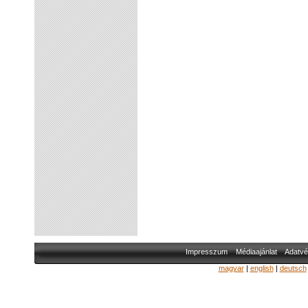
Impresszum
Médiaajánlat
Adatvé
magyar
|
english
|
deutsch