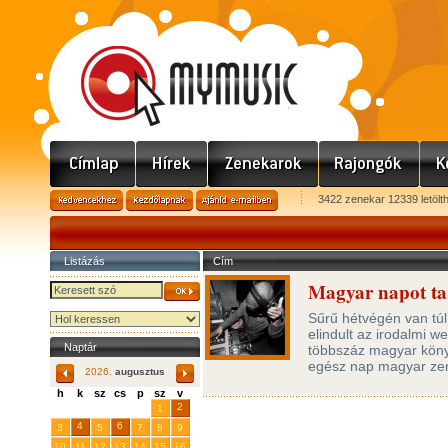
3422 zenekar 12339 letölt
Listázás
Cím
Magyar napot tar
Sűrű hétvégén van túl 
elindult az irodalmi 
Naptár
többszáz magyar könyv
egész nap magyar zen
2026.
augusztus
h
k
sz
cs
p
sz
v
29
31
2
27
28
30
1
4
6
3
5
7
8
9
10
11
12
13
14
15
16