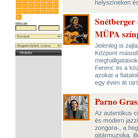
helyszíneken é
17
18
19
20
21
22
23
24
25
26
27
28
29
30
Snétberger 
31
1
2
3
4
5
6
Időszak:
-
MÜPA szín
Jelenleg is zaj
Központ második
Hirdetés
meghallgatások.
Ferenc és a köz
azokat a fiatal
egy éven át tar
Parno Gras
Az autentikus c
és modern jazzi
zongora-, a heg
gitármuzsika, il