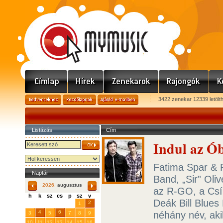
3422 zenekar 12339 letölt
Listázás
Cím
Indul az Ó
Fatima Spar & 
Naptár
Band, „Sir” Oli
2026.
augusztus
az R-GO, a Csí
h
k
sz
cs
p
sz
v
Deák Bill Blue
29
31
2
27
28
30
1
4
6
néhány név, ak
3
5
7
8
9
10
11
12
13
14
15
16