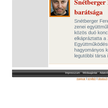
Snétberger 
barátsága
Snétberger Fer
zenei együttmű
közös duó konc
elkápráztatta 
Együttműködésü
hagyományos ka
legutóbbi társa 
Impresszum
Médiaajánlat
Adatvé
magyar
|
english
|
deutsch