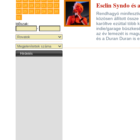
Esclin Syndo és a
17
18
19
20
21
22
23
24
25
26
27
28
29
30
Rendhagyó minifesztiv
31
1
2
3
4
5
6
közösen állított össze
karöltve ezúttal több k
Időszak:
indie/garage büszkesé
-
az év lemezét is mag
és a Duran Duran is e
Hirdetés