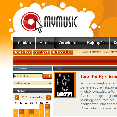
3422 zenekar 12339 letölt
Listázás
Cím
Low-Fi: Egy leme
A Low-Fi meghatározó 
zenéje egyre inkább a
Naptár
ki első lemezük, a Wha
évekbe, mégis teljesen
2026.
augusztus
jelenleg debütáló alb
h
k
sz
cs
p
sz
v
szombaton Budapesten
29
31
2
27
28
30
1
Villáminterjúnkra az e
4
6
3
5
7
8
9
10
11
12
13
14
15
16