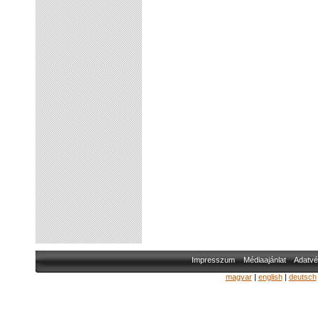
Impresszum
Médiaajánlat
Adatvé
magyar
|
english
|
deutsch