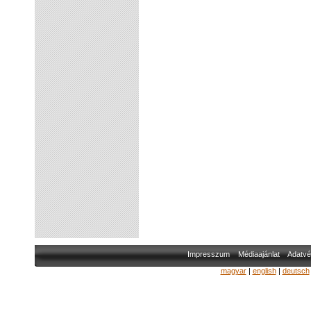
Impresszum
Médiaajánlat
Adatvé
magyar
|
english
|
deutsch