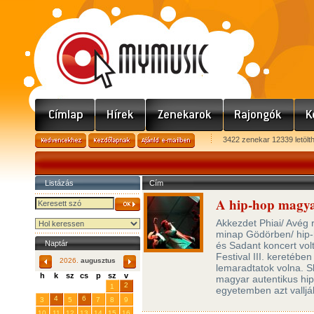
3422 zenekar 12339 letölt
Listázás
Cím
A hip-hop magya
Akkezdet Phiai/ Avég 
minap Gödörben/ hip-
Naptár
és Sadant koncert vol
Festival III. keretében
2026.
augusztus
lemaradtatok volna. S
h
k
sz
cs
p
sz
v
magyar autentikus hip
29
31
2
27
28
30
1
egyetemben azt valljá
4
6
3
5
7
8
9
10
11
12
13
14
15
16