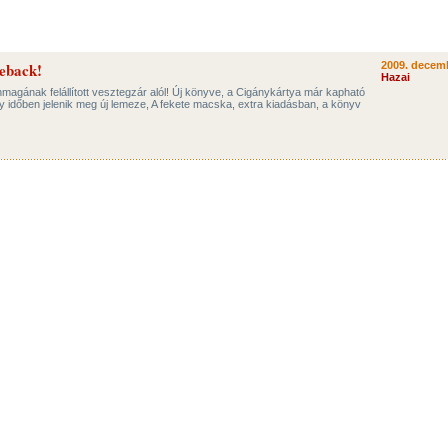
eback!
2009. decemb
Hazai
önmagának felállított vesztegzár alól! Új könyve, a Cigánykártya már kapható
y időben jelenik meg új lemeze, A fekete macska, extra kiadásban, a könyv