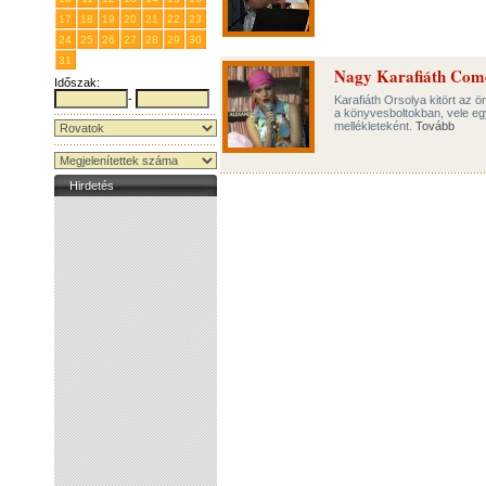
17
18
19
20
21
22
23
24
25
26
27
28
29
30
31
1
2
3
4
5
6
Nagy Karafiáth Com
Időszak:
-
Karafiáth Orsolya kitört az 
a könyvesboltokban, vele eg
mellékleteként.
Tovább
Hirdetés