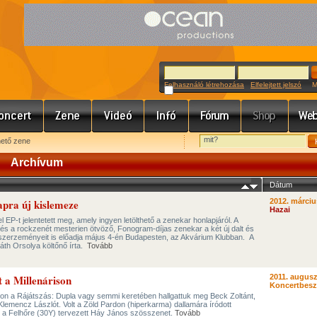
Felhasználó létrehozása
Elfelejtett jelszó
Meg
hető zene
Archívum
Dátum
Napra új kislemeze
2012. márciu
Hazai
EP-t jelentetett meg, amely ingyen letölthető a zenekar honlapjáról. A
s a rockzenét mesterien ötvöző, Fonogram-díjas zenekar a két új dalt és
szerzeményeit is előadja május 4-én Budapesten, az Akvárium Klubban. A
iáth Orsolya költőnő írta.
Tovább
t a Millenárison
2011. augusz
Koncertbes
son a Rájátszás: Dupla vagy semmi keretében hallgattuk meg Beck Zoltánt,
Klemencz Lászlót. Volt a Zöld Pardon (hiperkarma) dallamára íródott
y a Felhőre (30Y) tervezett Háy János szösszenet.
Tovább