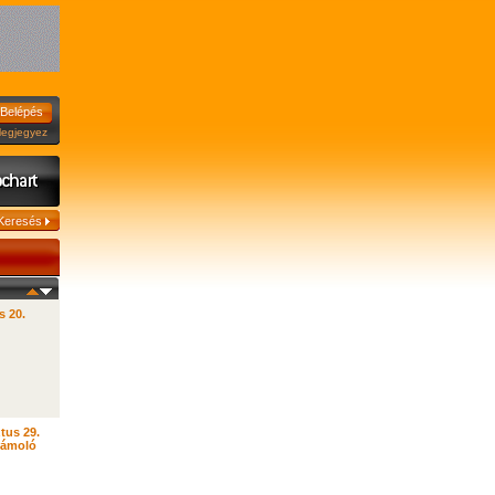
jegyez
s 20.
tus 29.
zámoló