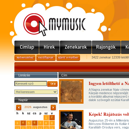
3422 zenekar 12339 letölt
Listázás
Cím
Ingyen letölthető a 
A Napra zenekar Naiv címmel 
Kárpát-medence népzenéjét é
a korábbi albumai népszerű 
Naptár
dalok szövegét ezúttal Karaf
2026.
augusztus
Képek! Rájátszás vol
h
k
sz
cs
p
sz
v
29
31
2
27
28
30
1
Augusztus 25-én a Millenári
4
6
3
5
7
8
9
Bérczesi Róbertet és Kollár-
Karafiáth Orsolya vers, vag
10
11
12
13
14
15
16