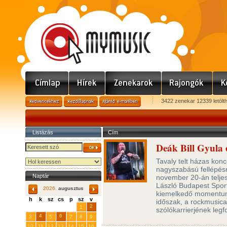
3422 zenekar 12339 letölt
Listázás
Cím
Deák Bill Gyula 
Tavaly telt házas konc
nagyszabású fellépés
Naptár
november 20-án teljes
László Budapest Sport
2026.
augusztus
kiemelkedő momentuma
h
k
sz
cs
p
sz
v
időszak, a rockmusica
29
31
2
27
28
30
1
szólókarrierjének leg
4
6
3
5
7
8
9
10
11
12
13
14
15
16