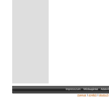
Impresszum
Médiaajánlat
Adatvé
magyar
|
english
|
deutsch