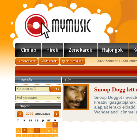
3422 zenekar 12339 letölt
Listázás
Cím
Snoop Dogg lett 
Snoop Doggot nevezték
kreatív igazgatójának.
Naptár
alapjait lerakó előadó
Wonderland” címmel 
2026.
augusztus
h
k
sz
cs
p
sz
v
29
31
2
27
28
30
1
4
6
3
5
7
8
9
10
11
12
13
14
15
16