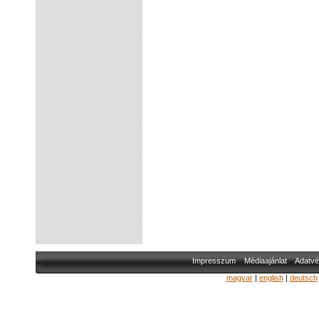
Impresszum
Médiaajánlat
Adatvé
magyar
|
english
|
deutsch