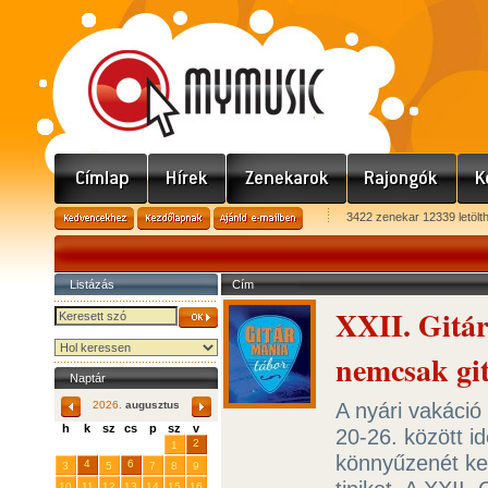
3422 zenekar 12339 letölt
Listázás
Cím
XXII. Gitá
nemcsak gi
Naptár
A nyári vakáció
2026.
augusztus
h
k
sz
cs
p
sz
v
20-26. között id
29
31
2
27
28
30
1
könnyűzenét ke
4
6
3
5
7
8
9
10
11
12
13
14
15
16