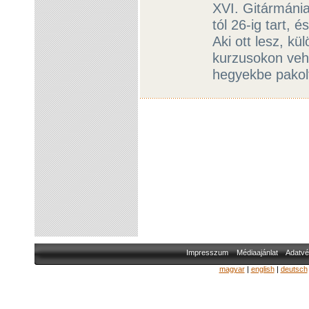
XVI. Gitármánia
tól 26-ig tart, é
Aki ott lesz, kü
kurzusokon vehe
hegyekbe pakol
Impresszum
Médiaajánlat
Adatvé
magyar
|
english
|
deutsch