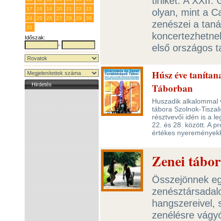
tiniket. A XXII
17
18
19
20
21
22
23
olyan, mint a C
24
25
26
27
28
29
30
zenészei a taná
31
1
2
3
4
5
6
koncertezhetnek
Időszak:
-
első országos t
Húsz éve tanítan
Hirdetés
Táborban
Huszadik alkalommal v
tábora Szolnok-Tisza
résztvevői idén is a 
22. és 28. között. A 
értékes nyeremények
Zenei tábor
Összejönnek egy
zenésztársadalo
hangszereivel, 
zenélésre vágyó 