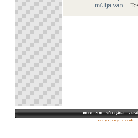
múltja van...
To
Impresszum
Médiaajánlat
Adatvé
magyar
|
english
|
deutsch