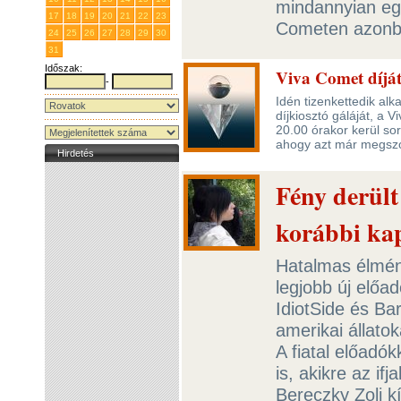
mindannyian eg
17
18
19
20
21
22
23
Cometen azonba
24
25
26
27
28
29
30
31
1
2
3
4
5
6
Időszak:
Viva Comet díjá
-
Idén tizenkettedik al
díjkiosztó gáláját, a
20.00 órakor kerül sor
ahogy azt már megszok
Hirdetés
Fény derült
korábbi ka
Hatalmas élmén
legjobb új előa
IdiotSide és Bar
amerikai állato
A fiatal előadó
is, akikre az if
Bereczky Zoli kí