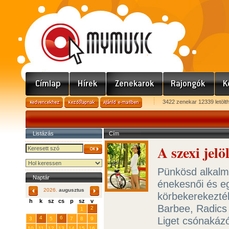
3422 zenekar 12339 letölt
Listázás
Cím
A szexi jel
Pünkösd alkalmá
Naptár
énekesnői és egy
2026.
augusztus
körbekerekezték
h
k
sz
cs
p
sz
v
Barbee, Radics 
29
31
2
27
28
30
1
4
6
Liget csónakázó
3
5
7
8
9
10
11
12
13
14
15
16