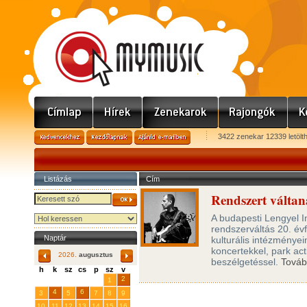
3422 zenekar 12339 letölt
Listázás
Cím
Rendszert váltan
A budapesti Lengyel I
rendszerváltás 20. év
Naptár
kulturális intézmény
koncertekkel, park ac
2026.
augusztus
beszélgetéssel.
Tová
h
k
sz
cs
p
sz
v
29
31
2
27
28
30
1
4
6
3
5
7
8
9
10
11
12
13
14
15
16