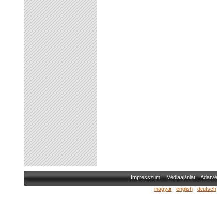
Impresszum
Médiaajánlat
Adatvé
magyar
|
english
|
deutsch