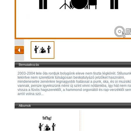
Bemutatkozás
2003-2004 tele óta rontjuk bolygónk eleve nem tiszta légkörét. Stílusun
tekintve nem szeretünk túlságosan beskatulyázó jelzőket használni,
mindenesetre zenénkre legnagyobb hatással a punk, ska, és oi muzsik
vannak, persze igyekszünk némi új színt vinni nótáinkba, így hát nem r
vissza a fúvós hagszerektől, a hammond orgonától és rap-verzéktől se
arról volna szó...
Albumok