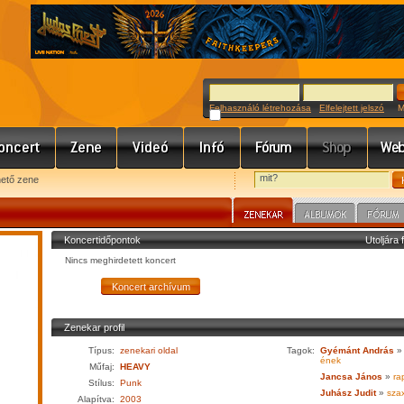
Felhasználó létrehozása
Elfelejtett jelszó
Meg
hető zene
Koncertidőpontok
Utoljára 
Nincs meghirdetett koncert
Zenekar profil
Típus:
zenekari oldal
Tagok:
Gyémánt András
»
ének
Műfaj:
HEAVY
Jancsa János
»
ra
Stílus:
Punk
Juhász Judit
»
sza
Alapítva:
2003