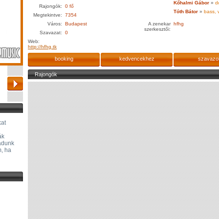
Kőhalmi Gábor
»
d
Rajongók:
0 fő
Tóth Bátor
»
bass, 
Megtekintve:
7354
Város:
Budapest
A zenekar
hfhg
szerkesztői:
Szavazat:
0
Web:
http://hfhg.tk
booking
kedvencekhez
szavazo
Rajongók
kat
ák
iadunk
m, ha