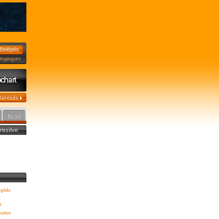
jegyez
frissítve:
gitár,
p
xofon