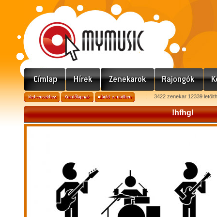
3422 zenekar 12339 letölt
!hfhg!