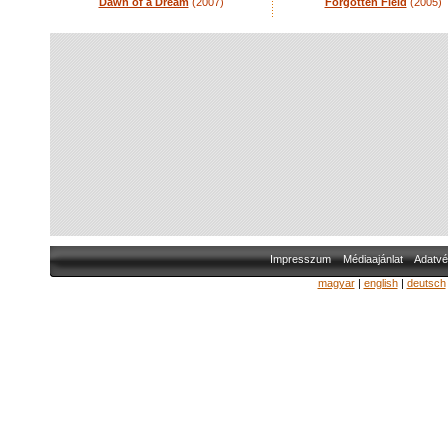
Dawn of a Dream
(2007)
Forgotten Field
(2005)
Impresszum
Médiaajánlat
Adatvé
magyar
|
english
|
deutsch