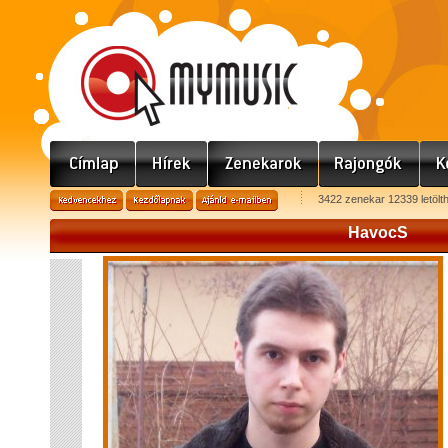
3422 zenekar 12339 letölt
HavocS