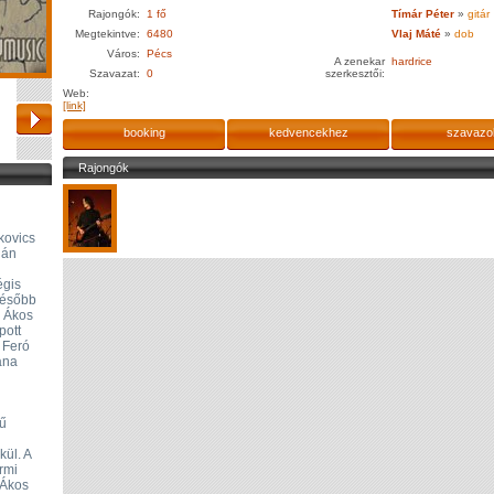
Rajongók:
1 fő
Tímár Péter
»
gitár
Megtekintve:
6480
Vlaj Máté
»
dob
Város:
Pécs
A zenekar
hardrice
Szavazat:
0
szerkesztői:
Web:
[link]
booking
kedvencekhez
szavazo
Rajongók
kovics
ján
égis
 Később
b Ákos
pott
 Feró
ana
gű
kül. A
ermi
 Ákos