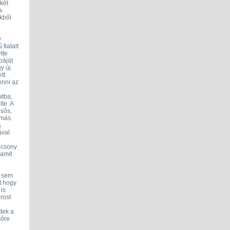
két
a
kből
y
fiatalt
tte
báját
y új
tt.
enni az
atba,
te. A
lsős,
 más
A
ával
rácsony
lamit
t sem
lt hogy
is
rost
tek a
sőre