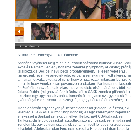
Bemutatkozás
A Hard Rice 'élményzenekar' története:
A történet gyökerei még talán a huszadik századba nyúlnak vissza. Mar
Ákos és Németh Feri egy noname zenekar (Symphony of Winter) próbá
találkoztak a Decibel nevű pécsi próbateremben. Teljesen véletlenül,
ismerőseik révén keveredtek oda, és bár a zenekar nem volt sikeres, m
annyira motíválta őket az élmény, hogy elhatározták, gitározni fognak.
derült ki hogy Emőke is járt ugyanezen próbákon. Pár hónappal későb
és Feró újra összefutottak, Ákos megvette élete első gitárját egy ütött-ko
Jolana Rubint (méghozzá Banó Balázstól, a SAKK zenekar gitárosától).
eközben egy ugyancsak zenész ismerőstől megvette az ugyancsak Jol
gyártmányú csehszlovák basszusgitárját (egy bőrkabátért cserélte). :)
Megalapították egy nagyon jó, képzett dobossal (Balogh Balázzsal, aki
jelenleg a Sakk és a Mirror Shop dobosa) és egy szerényebb képessé
énekessel a Barikád zenekart, mellyel HétköznaPI CSAlódások és
Tankcsapda feldolgozásokat játszottak, iszonyú rosszúl, zenei tudás nél
zenekar kb, egy év után oszlott fel, soha nem volt fellépés, csak próbat
felvételek. A feloszlás után Feró nem sokkal a Rablóbandában kötött ki,