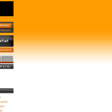
jegyez
009-12-31
k
usgitár
itár
ek