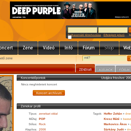
Felhasználó létrehozása
Elfelejtett jelszó
Meg
hető zene
Koncertidőpontok
Utoljára frissítve: 2
Nincs meghirdetett koncert
Zenekar profil
Típus:
zenekari oldal
Tagok:
Hoffer Zoltán
»
éne
Műfaj:
POP
Kresz Máté
»
bassz
Stílus:
Rock
Markovics Ákos
»
g
Alapítva:
2006
Sárkány Judit
»
én