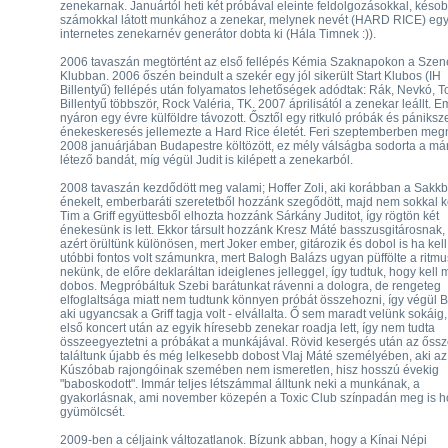
zenekarnak. Januártól heti két próbával eleinte feldolgozásokkal, késob
számokkal látott munkához a zenekar, melynek nevét (HARD RICE) eg
internetes zenekarnév generátor dobta ki (Hála Timnek :)).
2006 tavaszán megtörtént az első fellépés Kémia Szaknapokon a Szen
Klubban. 2006 őszén beindult a szekér egy jól sikerült Start Klubos (IH
Billentyű) fellépés után folyamatos lehetőségek adódtak: Rák, Nevkó, To
Billentyű többször, Rock Valéria, TK. 2007 áprilisától a zenekar leállt. 
nyáron egy évre külföldre távozott. Ősztől egy ritkuló próbák és pániksz
énekeskeresés jellemezte a Hard Rice életét. Feri szeptemberben megn
2008 januárjában Budapestre költözött, ez mély válságba sodorta a már
létező bandát, míg végül Judit is kilépett a zenekarból.
2008 tavaszán kezdődött meg valami; Hoffer Zoli, aki korábban a Sakkb
énekelt, emberbaráti szeretetből hozzánk szegődött, majd nem sokkal 
Tim a Griff együttesből elhozta hozzánk Sárkány Juditot, így rögtön két
énekesünk is lett. Ekkor társult hozzánk Kresz Máté basszusgitárosnak,
azért örültünk különösen, mert Joker ember, gitározik és dobol is ha kell
utóbbi fontos volt számunkra, mert Balogh Balázs ugyan püffölte a ritmu
nekünk, de előre deklaráltan ideiglenes jelleggel, így tudtuk, hogy kell 
dobos. Megpróbáltuk Szebi barátunkat rávenni a dologra, de rengeteg
elfoglaltsága miatt nem tudtunk könnyen próbát összehozni, így végül 
aki ugyancsak a Griff tagja volt - elvállalta. Ő sem maradt velünk sokáig,
első koncert után az egyik híresebb zenekar roadja lett, így nem tudta
összeegyeztetni a próbákat a munkájával. Rövid kesergés után az őssz
találtunk újabb és még lelkesebb dobost Vlaj Máté személyében, aki az
Kúszóbab rajongóinak szemében nem ismeretlen, hisz hosszú évekig
"baboskodott". Immár teljes létszámmal álltunk neki a munkának, a
gyakorlásnak, ami november közepén a Toxic Club színpadán meg is h
gyümölcsét.
2009-ben a céljaink változatlanok. Bízunk abban, hogy a Kínai Népi