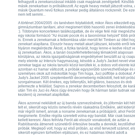
felhagyott a zenekarozással inkább csak magának zenélgetett. Később 
másik zenekarban is próbálkozott. Az egyik heavy metalt játszott volna, 
másik Quantum nevű fizikus zenekar pedig általános rockzenét. De eze
nem lett semmi...
A történet 2004/2005 -ös tanévben folytatódott, mikor Ákos elkezdett eg
gimnáziumban tanítani, ahol megismert több hasonló zenei érdeklodésű 
:). Többnyire koncerteken találkozgattak, de év vége felé már megnézhe
egy iskolai formáció "Az északi pocok és a taxonómiai helyzet" több pró
is. Ennek a zenekarnak a felbomlása után merült fel Timben az ötlet hog
zenekart alapítana. Eloször heavy metalt akart játszani, késobb erről lete
Nyáron megkérdezte Ákost, a fizika tanárát, hogy lenne-e kedve részt v
új zenekarban. Ákos, a tanári összeférhetetlenség témakörét alaposan
körüljárva, az iskola igazgatóságának engedélyével beszállt az új csap
mely eleinte az Intenzív hagymaszag, késobb a Judy's Jacket nevet visel
zenekar tagjai az iskola tanulói közül kerültek ki, a dobos volt eleinte kü
azonban ez hamar változott, a próbák egyszerűbb szervezhetősége és
személyes okok azt indokolták hogy Tim húga, Juci püffölje a dobokat. 
Judy's Jacket 2005 szeptembertől decemeberig működött, heti két prób
szorgalmasan. Két énekes, egy billenytűs, két gitáros, basszus és dob
jellemezte a felállást. Sajnos a zenekar decemberben feloszlott, de ka
után Tim és Juci és Ákos (úgy érezvén hogy ők hárman talán tudnak va
kezdeni) új zenekart alapítottak.
Ákos azonnal nekilátott az új banda szervezésének, és jóformán két hé
telt el, sikerült egy közös ismerős révén ráakadnia Emőkére, akit kiderü
már régről ismert, annak a noname zenekarnak a próbájáról, ahol Ferót 
megismerte. Emőke régóta szeretett volna egy bandát. Már csak bassze
kellett keresni. Ákos felhívta Ferót aki eloször vonakodott, de aztán a
Rablóbanda átmeneti szünetéről értesülve beadta a derekát, kezdődhet
próbák. Meglepő volt, hogy az első próbán, az első tervezett számot, el
sikerült egészen türhetően eljátszani, és ez hatalmas lökést adott a