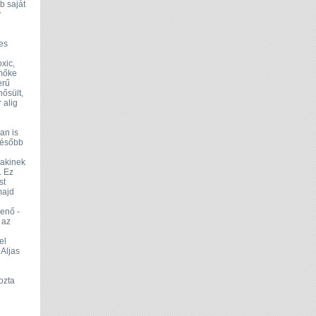
b saját
y
es
xic,
Emőke
erű
ősült,
 alig
an is
később
 akinek
. Ez
st
majd
Benő -
 az
el
 Aljas
ozta