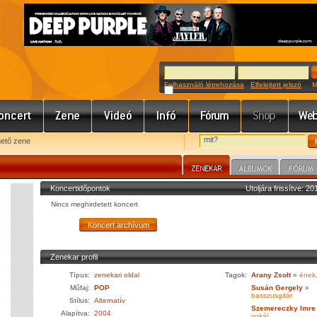
Felhasználó létrehozása
Elfelejtett jelszó
Meg
hető zene
Koncertidőpontok
Utoljára frissítve: 2
Nincs meghirdetett koncert
Zenekar profil
Típus:
zenekari oldal
Tagok:
Arany Zsolt
»
ének,
Műfaj:
POP
Susán Gergely
»
basszusgitár
Stílus:
Alternatív
Szemereczky Imre
Alapítva:
2004
vokál