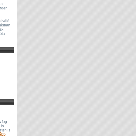
 a
inden
kiváló
gásban
ak.
óta
k fog
 is
eten is
ább