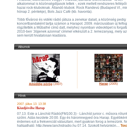
alkalommal is közönségdíjasok lettek -, ezek mellett rendszeres fellépői
hazai rock-kluboknak. Állandó klubok: Rock Randevú (Budapest VI., m
hónap 2. péntekje), Bols Jazz Café (kb. havonta).
Több fővárosi és vidéki rádió játsza a zenekar dalait, a közönség pedig 
koncertbandaként tartja számon a Harapot. 2009. márciusában új felfo
rögzítették a Műbalhé című dalt, melyhez nyomban videoklipet is forgatt
2010-ben 'Jöjjenek azonnal' címmel elkészült a 2. lemezanyag, mely az
sem került hivatalosan kiadásra.
Albumok
Harap
(2005)
Ameddig pörög
(2007)
Hírek
2007. július 13. 13:38
Közeljövőbe Harap
07.13. Este a Lánchíd Rádió(FM100.3) - Lánchíd junior c. műsora rólun
szólni. Adás kezdete 20:00. Egy és háromnegyed óra Harap. Egyébként
érdemes ezt a frekvenciát választani, mert gyakran forog a lemezünk. N
hallgatható: http://www.lanchidradio.hu 07.14. Szokott helyünkön,...
Tov