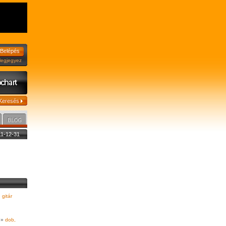
jegyez
011-12-31
 gitár
»
dob,