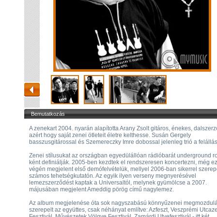
Bemutatkozás
A zenekart 2004. nyarán alapította Arany Zsolt gitáros, énekes, dalszerz
azért hogy saját zenei ötleteit életre kelthesse. Susán Gergely
basszusgitárossal és Szemereczky Imre dobossal jelenleg trió a felállás
Zenei stílusukat az országban egyedülállóan rádióbarát underground r
ként definiálják. 2005-ben kezdtek el rendszeresen koncertezni, még e
végén megjelent első demófelvételük, mellyel 2006-ban sikerrel szerep
számos tehetségkutatón. Az egyik ilyen verseny megnyerésével
lemezszerződést kaptak a Universaltól, melynek gyümölcse a 2007.
májusában megjelent Ameddig pörög című nagylemez.
Az album megjelenése óta sok nagyszabású könnyűzenei megmozdul
szerepelt az együttes, csak néhányat említve: Azfeszt, Veszprémi Utcaz
Fesztivál, Művészetek Völgye Fesztivál, Zamárdi Utvefesztivál - itt két