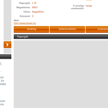
Rajongók:
1 fő
A zenekar
harap
Megtekintve:
8951
szerkesztői:
Város:
Nagykőrös
Szavazat:
0
Web:
http://www.harap.hu
booking
kedvencekhez
szavazo
Rajongók
ő,
.
ock-
z év
eltek
áson
ene