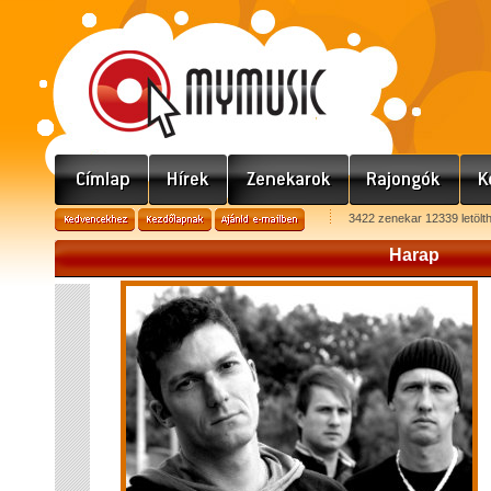
3422 zenekar 12339 letölt
Harap