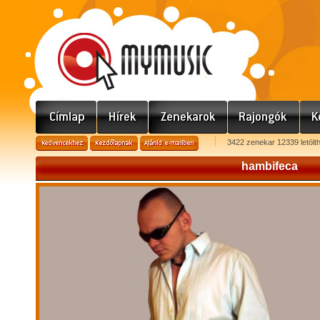
3422 zenekar 12339 letölt
hambifeca