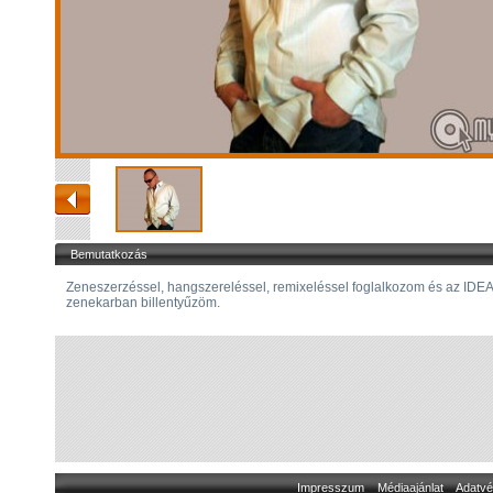
Bemutatkozás
Zeneszerzéssel, hangszereléssel, remixeléssel foglalkozom és az IDE
zenekarban billentyűzöm.
Impresszum
Médiaajánlat
Adatvé