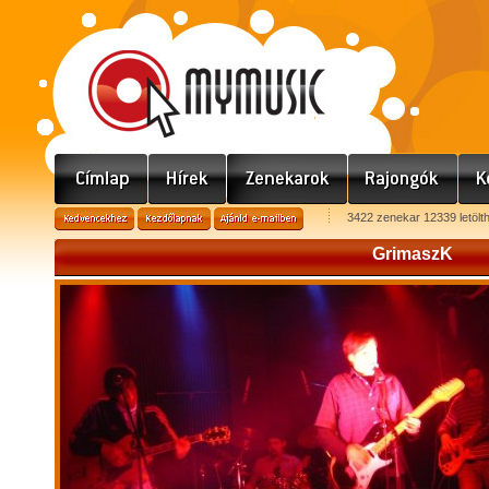
3422 zenekar 12339 letölt
GrimaszK