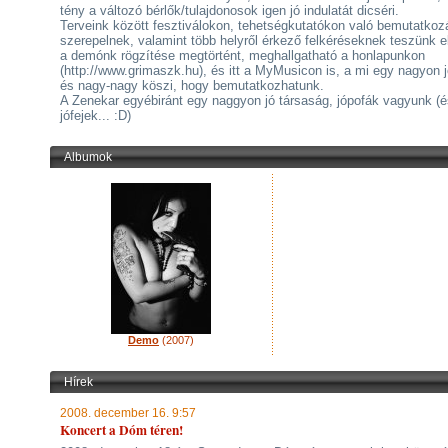
tény a változó bérlők/tulajdonosok igen jó indulatát dicséri.
Terveink között fesztiválokon, tehetségkutatókon való bemutatko
szerepelnek, valamint több helyről érkező felkéréseknek teszünk e
a demónk rögzítése megtörtént, meghallgatható a honlapunkon
(http://www.grimaszk.hu), és itt a MyMusicon is, a mi egy nagyon j
és nagy-nagy köszi, hogy bemutatkozhatunk.
A Zenekar egyébiránt egy naggyon jó társaság, jópofák vagyunk (é
jófejek... :D)
Albumok
Demo
(2007)
Hírek
2008. december 16. 9:57
Koncert a Dóm téren!