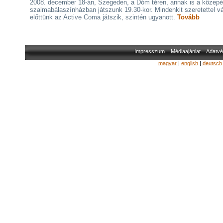
2008. december 18-án, Szegeden, a Dóm téren, annak is a közepé
szalmabálaszínházban játszunk 19.30-kor. Mindenkit szeretettel v
előttünk az Active Coma játszik, szintén ugyanott.
Tovább
Impresszum
Médiaajánlat
Adatvé
magyar
|
english
|
deutsch