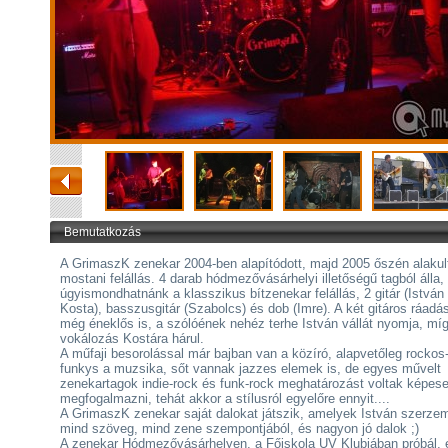
Bemutatkozás
A GrimaszK zenekar 2004-ben alapítódott, majd 2005 őszén alakult
mostani felállás. 4 darab hódmezővásárhelyi illetőségű tagból álla,
úgyismondhatnánk a klasszikus bítzenekar felállás, 2 gitár (István
Kosta), basszusgitár (Szabolcs) és dob (Imre). A két gitáros ráadá
még éneklős is, a szólóének nehéz terhe István vállát nyomja, mí
vokálozás Kostára hárul.
A műfaji besorolással már bajban van a közíró, alapvetőleg rockos
funkys a muzsika, sőt vannak jazzes elemek is, de egyes művelt
zenekartagok indie-rock és funk-rock meghatározást voltak képes
megfogalmazni, tehát akkor a stílusról egyelőre ennyit....
A GrimaszK zenekar saját dalokat játszik, amelyek István szerze
mind szöveg, mind zene szempontjából, és nagyon jó dalok ;)
A zenekar Hódmezővásárhelyen, a Főiskola UV Klubjában próbál,